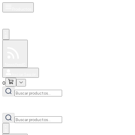
Productos
0
Especiales
Newsfeed
0
Iniciar Sesión
0
0