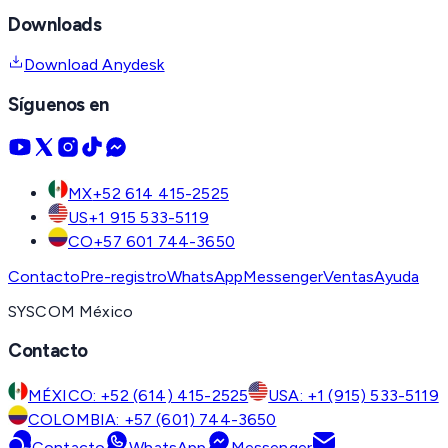
Downloads
Download Anydesk
Síguenos en
MX
+52 614 415-2525
US
+1 915 533-5119
CO
+57 601 744-3650
Contacto
Pre-registro
WhatsApp
Messenger
Ventas
Ayuda
SYSCOM México
Contacto
MÉXICO: +52 (614) 415-2525
USA: +1 (915) 533-5119
COLOMBIA: +57 (601) 744-3650
Contacto
WhatsApp
Messenger