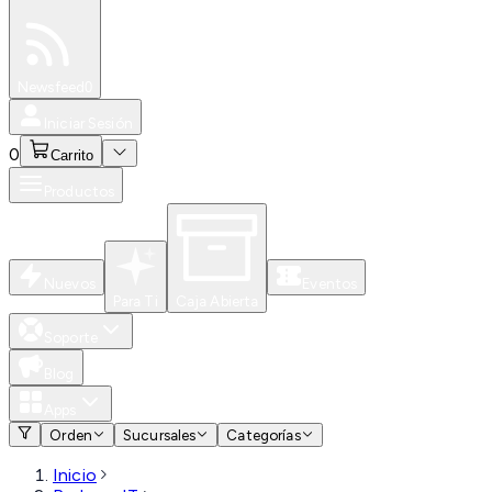
Especiales
Newsfeed
0
Iniciar Sesión
0
Carrito
Productos
Nuevos
Eventos
Para Ti
Caja Abierta
Soporte
Blog
Apps
Orden
Sucursales
Categorías
Inicio