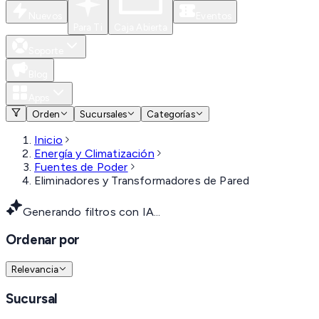
Nuevos
Eventos
Para Ti
Caja Abierta
Soporte
Blog
Apps
Orden
Sucursales
Categorías
Inicio
Energía y Climatización
Fuentes de Poder
Eliminadores y Transformadores de Pared
Generando filtros con IA...
Ordenar por
Relevancia
Sucursal