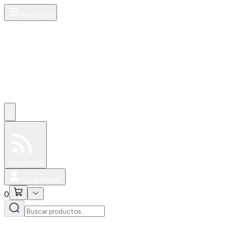
Productos
0
Especiales
Newsfeed
0
Iniciar Sesión
0