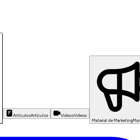
Artículos
Artículos
Videos
Videos
s
Material de Marketing
Mar