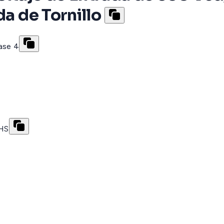
da de Tornillo
lase 4
oHS