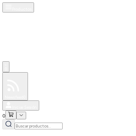
Productos
0
Especiales
Newsfeed
0
Iniciar Sesión
0