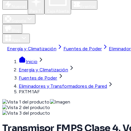
Nuevos
Eventos
Para Ti
Caja Abierta
Soporte
Blog
Apps
Energía y Climatización
Fuentes de Poder
Eliminado
Inicio
Energía y Climatización
Fuentes de Poder
Eliminadores y Transformadores de Pared
PXTM1AF
Transmisor FMPS Clase 4, V