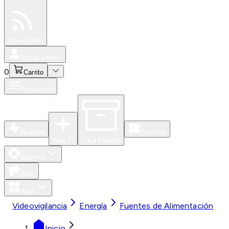
Especiales
Newsfeed
0
Iniciar Sesión
0
Carrito
Productos
Nuevos
Eventos
Para Ti
Caja Abierta
Soporte
Blog
Apps
Videovigilancia
Energía
Fuentes de Alimentación
Inicio