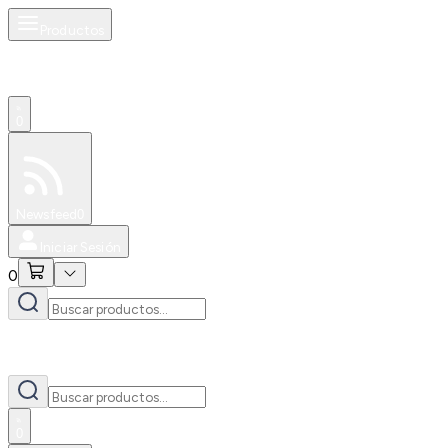
Productos
0
Especiales
Newsfeed
0
Iniciar Sesión
0
0