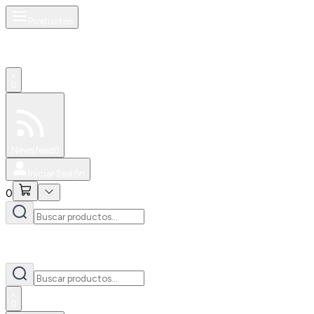
Productos
0
Especiales
Newsfeed
0
Iniciar Sesión
0
0