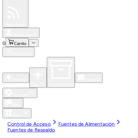
Especiales
Newsfeed
0
Iniciar Sesión
0
Carrito
Productos
Nuevos
Eventos
Para Ti
Caja Abierta
Soporte
Blog
Apps
Control de Acceso
Fuentes de Alimentación
Fuentes de Respaldo