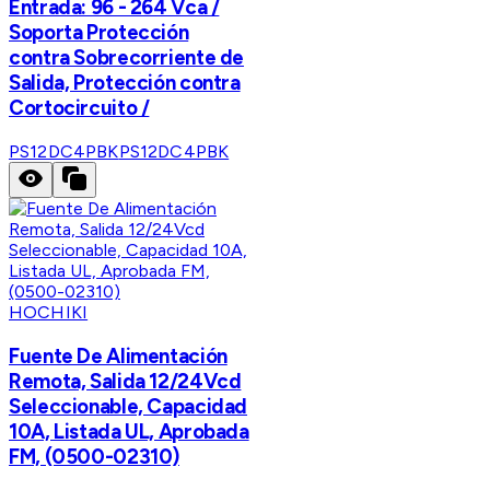
Entrada: 96 - 264 Vca /
Soporta Protección
contra Sobrecorriente de
Salida, Protección contra
Cortocircuito /
PS12DC4PBK
PS12DC4PBK
HOCHIKI
Fuente De Alimentación
Remota, Salida 12/24Vcd
Seleccionable, Capacidad
10A, Listada UL, Aprobada
FM, (0500-02310)