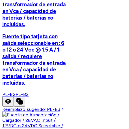
transformador de entrada
en Vca / capacidad de
baterías / baterías no
incluidas.
Fuente tipo tarjeta con
salida seleccionable en : 6
o 12 o 24 Vcc @ 1.5 A / 1
salida / requiere
transformador de entrada
en Vca / capacidad de
baterías / baterías no
incluidas.
PL-B2
PL-B2
Reemplazo sugerido:
PL-B3