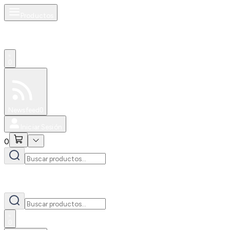
Productos
0
Especiales
Newsfeed
0
Iniciar Sesión
0
0