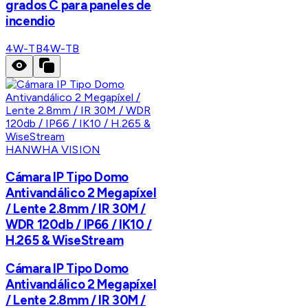
grados C para paneles de
incendio
4W-TB
4W-TB
HANWHA VISION
Cámara IP Tipo Domo
Antivandálico 2 Megapíxel
/ Lente 2.8mm / IR 30M /
WDR 120db / IP66 / IK10 /
H.265 & WiseStream
Cámara IP Tipo Domo
Antivandálico 2 Megapíxel
/ Lente 2.8mm / IR 30M /