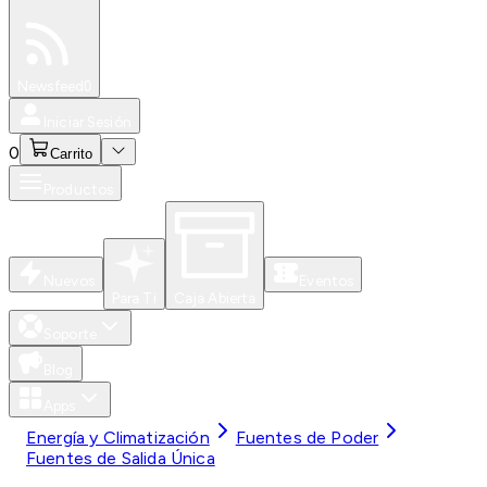
Especiales
Newsfeed
0
Iniciar Sesión
0
Carrito
Productos
Nuevos
Eventos
Para Ti
Caja Abierta
Soporte
Blog
Apps
Energía y Climatización
Fuentes de Poder
Fuentes de Salida Única