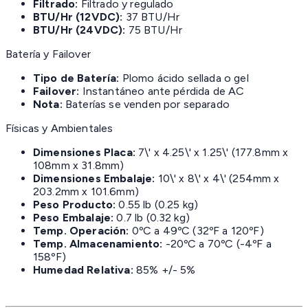
Filtrado:
Filtrado y regulado
BTU/Hr (12VDC):
37 BTU/Hr
BTU/Hr (24VDC):
75 BTU/Hr
Batería y Failover
Tipo de Batería:
Plomo ácido sellada o gel
Failover:
Instantáneo ante pérdida de AC
Nota:
Baterías se venden por separado
Físicas y Ambientales
Dimensiones Placa:
7\' x 4.25\' x 1.25\' (177.8mm x
108mm x 31.8mm)
Dimensiones Embalaje:
10\' x 8\' x 4\' (254mm x
203.2mm x 101.6mm)
Peso Producto:
0.55 lb (0.25 kg)
Peso Embalaje:
0.7 lb (0.32 kg)
Temp. Operación:
0ºC a 49ºC (32ºF a 120ºF)
Temp. Almacenamiento:
-20ºC a 70ºC (-4ºF a
158ºF)
Humedad Relativa:
85% +/- 5%