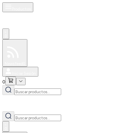
Productos
0
Especiales
Newsfeed
0
Iniciar Sesión
0
0