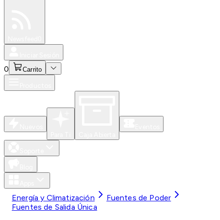
Especiales
Newsfeed
0
Iniciar Sesión
0
Carrito
Productos
Nuevos
Eventos
Para Ti
Caja Abierta
Soporte
Blog
Apps
Energía y Climatización
Fuentes de Poder
Fuentes de Salida Única