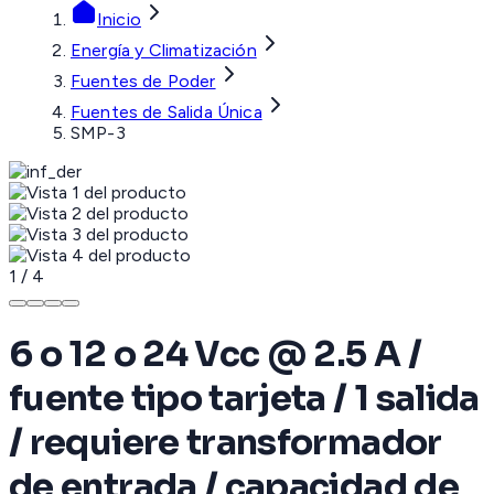
Inicio
Energía y Climatización
Fuentes de Poder
Fuentes de Salida Única
SMP-3
1
/
4
6 o 12 o 24 Vcc @ 2.5 A /
fuente tipo tarjeta / 1 salida
/ requiere transformador
de entrada / capacidad de