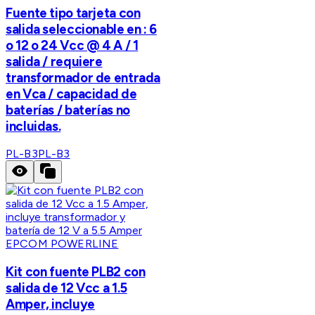
Fuente tipo tarjeta con
salida seleccionable en : 6
o 12 o 24 Vcc @ 4 A / 1
salida / requiere
transformador de entrada
en Vca / capacidad de
baterías / baterías no
incluidas.
PL-B3
PL-B3
EPCOM POWERLINE
Kit con fuente PLB2 con
salida de 12 Vcc a 1.5
Amper, incluye