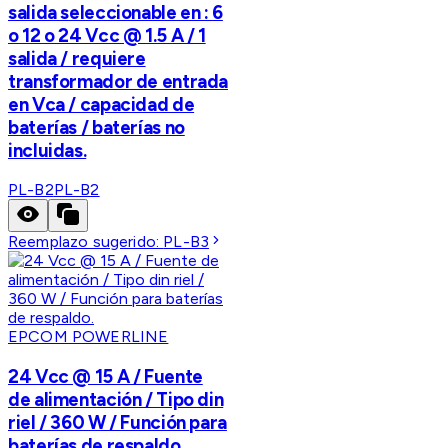
salida seleccionable en : 6
o 12 o 24 Vcc @ 1.5 A / 1
salida / requiere
transformador de entrada
en Vca / capacidad de
baterías / baterías no
incluidas.
PL-B2
PL-B2
Reemplazo sugerido:
PL-B3
EPCOM POWERLINE
24 Vcc @ 15 A / Fuente
de alimentación / Tipo din
riel / 360 W / Función para
baterías de respaldo.