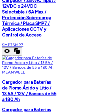
Cargador / 28VAC Input /
12VDC o 24VDC
Selectable / 6A Max /
Protección Sobrecarga
Térmica / Placa SMP7 /
Aplicaciones CCTV y
Control de Acceso
SMP7
SMP7
MEANWELL
Cargador para Baterías
de Plomo Ácido y Litio /
13.5A / 12V / Bancos de 55
a 180 Ah
Cargador para Baterías