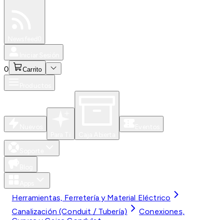
Especiales
Newsfeed
0
Iniciar Sesión
0
Carrito
Productos
Nuevos
Eventos
Para Ti
Caja Abierta
Soporte
Blog
Apps
Herramientas, Ferretería y Material Eléctrico
Canalización (Conduit / Tubería)
Conexiones,