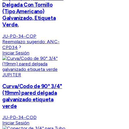
Delgada Con Tornillo
(Tipo Americano)
Galvanizado, Etiqueta
Verde.
JU-PD-34-COP
Reemplazo sugerido:
ANC-
CPD34
Iniciar Sesión
JUPITER
Curva/Codo de 90° 3/4"
(19mm) pared delgada
galvanizado etiqueta
verde
JU-PD-34-COD
Iniciar Sesión