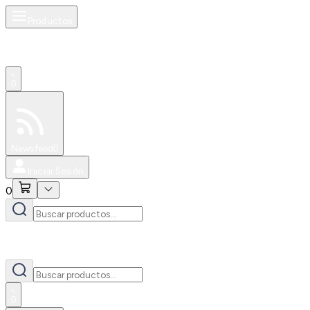
Productos
0
Especiales
Newsfeed
0
Iniciar Sesión
0
0