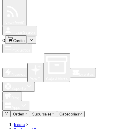
Especiales
Newsfeed
0
Iniciar Sesión
0
Carrito
Productos
Nuevos
Eventos
Para Ti
Caja Abierta
Soporte
Blog
Apps
Orden
Sucursales
Categorías
Inicio