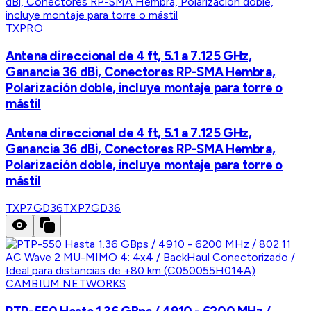
TXPRO
Antena direccional de 4 ft, 5.1 a 7.125 GHz,
Ganancia 36 dBi, Conectores RP-SMA Hembra,
Polarización doble, incluye montaje para torre o
mástil
Antena direccional de 4 ft, 5.1 a 7.125 GHz,
Ganancia 36 dBi, Conectores RP-SMA Hembra,
Polarización doble, incluye montaje para torre o
mástil
TXP7GD36
TXP7GD36
CAMBIUM NETWORKS