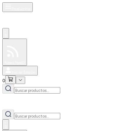
Productos
0
Especiales
Newsfeed
0
Iniciar Sesión
0
0