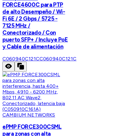
FORCE4600C para PTP
de alto Desempeño / Wi-
Fi 6E / 2 Gbps / 5725 -
7125 MHz /
Conectorizado / Con
puerto SFP+ / Incluye PoE
y Cable de alimentación
C060940C121C
C060940C121C
CAMBIUM NETWORKS
ePMP FORCE300CSML
para zonas con alta