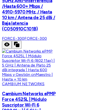
5GHz Anti-Interferencia
/Hasta 600+ Mbps /
4910-5970 MHz, / Hasta
10 km / Antena de 25 dBi /
Baja latencia
(C050910C101B)
FORCE-300
FORCE-300
CAMBIUM NETWORKS
Cambium Networks ePMP
Force 4525L | Módulo
Suscriptor Wi-Fi 6