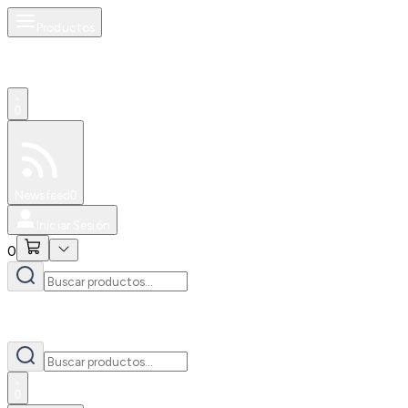
Productos
0
Especiales
Newsfeed
0
Iniciar Sesión
0
0