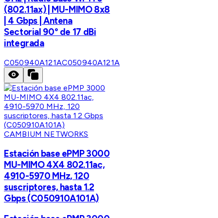
(802.11ax) | MU-MIMO 8x8
| 4 Gbps | Antena
Sectorial 90° de 17 dBi
integrada
C050940A121A
C050940A121A
CAMBIUM NETWORKS
Estación base ePMP 3000
MU-MIMO 4X4 802.11ac,
4910-5970 MHz, 120
suscriptores, hasta 1.2
Gbps (C050910A101A)