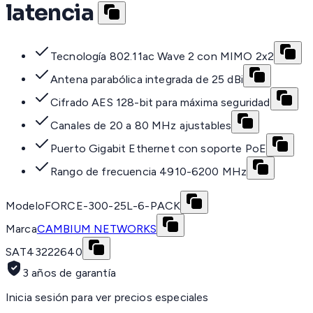
latencia
Tecnología 802.11ac Wave 2 con MIMO 2x2
Antena parabólica integrada de 25 dBi
Cifrado AES 128-bit para máxima seguridad
Canales de 20 a 80 MHz ajustables
Puerto Gigabit Ethernet con soporte PoE
Rango de frecuencia 4910-6200 MHz
Modelo
FORCE-300-25L-6-PACK
Marca
CAMBIUM NETWORKS
SAT
43222640
3 años de garantía
Inicia sesión para ver precios especiales