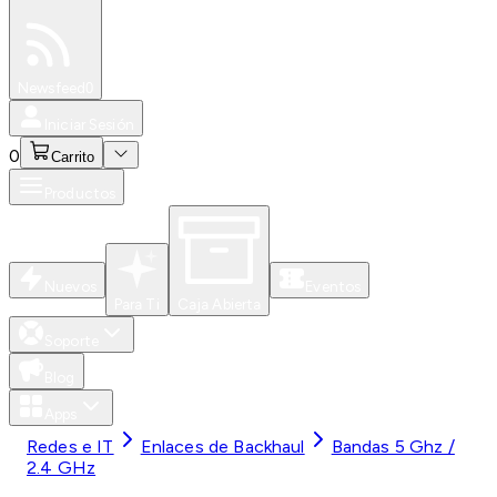
Especiales
Newsfeed
0
Iniciar Sesión
0
Carrito
Productos
Nuevos
Eventos
Para Ti
Caja Abierta
Soporte
Blog
Apps
Redes e IT
Enlaces de Backhaul
Bandas 5 Ghz /
2.4 GHz