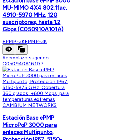
Estación base ePMP 3000
MU-MIMO 4X4 802.11ac,
4910-5970 MHz, 120
suscriptores, hasta 1.2
Gbps (C050910A101A)
EPMP-3K
EPMP-3K
Reemplazo sugerido:
C050940A161D
CAMBIUM NETWORKS
Estación Base ePMP
MicroPoP 3000 para
enlaces Multipunto,
Protección IP67, 5150-