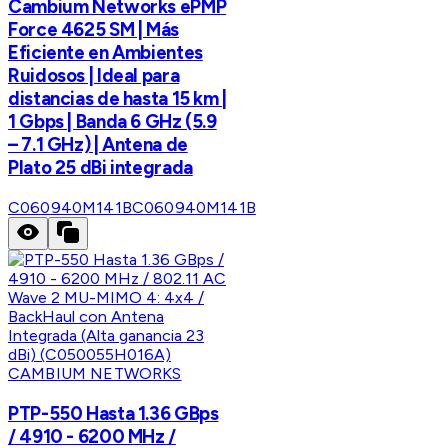
Cambium Networks ePMP
Force 4625 SM | Más
Eficiente en Ambientes
Ruidosos | Ideal para
distancias de hasta 15 km |
1 Gbps | Banda 6 GHz (5.9
– 7.1 GHz) | Antena de
Plato 25 dBi integrada
C060940M141B
C060940M141B
CAMBIUM NETWORKS
PTP-550 Hasta 1.36 GBps
/ 4910 - 6200 MHz /