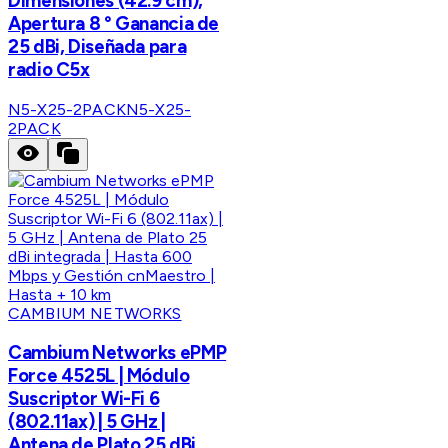
Dimensiones (42.9 cm),
Apertura 8 ° Ganancia de
25 dBi, Diseñada para
radio C5x
N5-X25-2PACK
N5-X25-
2PACK
CAMBIUM NETWORKS
Cambium Networks ePMP
Force 4525L | Módulo
Suscriptor Wi-Fi 6
(802.11ax) | 5 GHz |
Antena de Plato 25 dBi