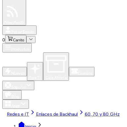
Especiales
Newsfeed
0
Iniciar Sesión
0
Carrito
Productos
Nuevos
Eventos
Para Ti
Caja Abierta
Soporte
Blog
Apps
Redes e IT
Enlaces de Backhaul
60, 70 y 80 GHz
Inicio