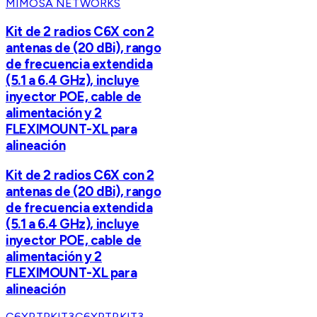
MIMOSA NETWORKS
Kit de 2 radios C6X con 2
antenas de (20 dBi), rango
de frecuencia extendida
(5.1 a 6.4 GHz), incluye
inyector POE, cable de
alimentación y 2
FLEXIMOUNT-XL para
alineación
Kit de 2 radios C6X con 2
antenas de (20 dBi), rango
de frecuencia extendida
(5.1 a 6.4 GHz), incluye
inyector POE, cable de
alimentación y 2
FLEXIMOUNT-XL para
alineación
C6XPTPKIT3
C6XPTPKIT3