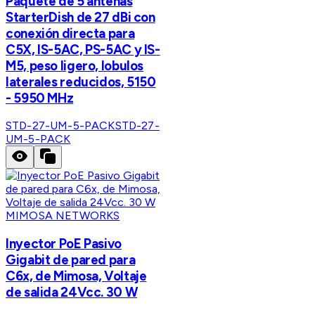
Paquete de 5 antenas
StarterDish de 27 dBi con
conexión directa para
C5X, IS-5AC, PS-5AC y IS-
M5, peso ligero, lobulos
laterales reducidos, 5150
- 5950 MHz
STD-27-UM-5-PACK
STD-27-
UM-5-PACK
MIMOSA NETWORKS
Inyector PoE Pasivo
Gigabit de pared para
C6x, de Mimosa, Voltaje
de salida 24Vcc. 30 W