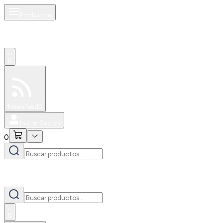
Productos
0
Especiales
Newsfeed
0
Iniciar Sesión
0
0