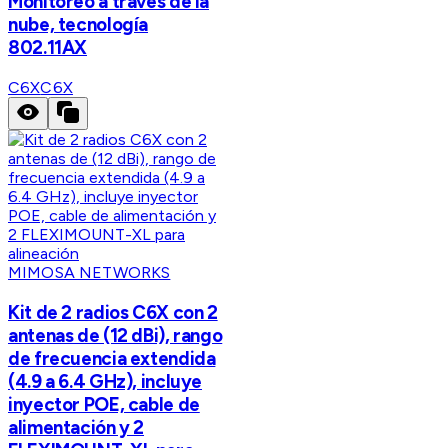
Monitoreo a través de la
nube, tecnología
802.11AX
C6X
C6X
MIMOSA NETWORKS
Kit de 2 radios C6X con 2
antenas de (12 dBi), rango
de frecuencia extendida
(4.9 a 6.4 GHz), incluye
inyector POE, cable de
alimentación y 2