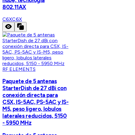
nube, tecnología
802.11AX
C6X
C6X
RF ELEMENTS
Paquete de 5 antenas
StarterDish de 27 dBi con
conexión directa para
C5X, IS-5AC, PS-5AC y IS-
M5, peso ligero, lobulos
laterales reducidos, 5150
- 5950 MHz