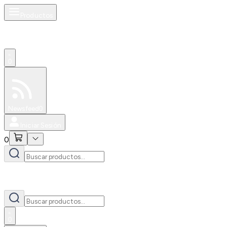
Productos
0
Especiales
Newsfeed
0
Iniciar Sesión
0
0