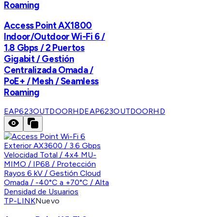
Roaming
Access Point AX1800
Indoor/Outdoor Wi-Fi 6 /
1.8 Gbps / 2 Puertos
Gigabit / Gestión
Centralizada Omada /
PoE+ / Mesh / Seamless
Roaming
EAP623OUTDOORHD
EAP623OUTDOORHD
TP-LINK
Nuevo