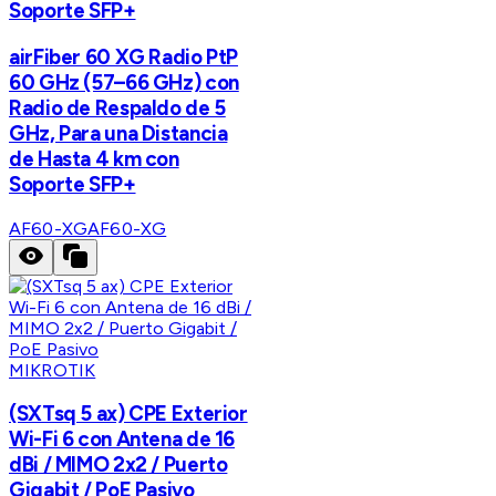
Soporte SFP+
airFiber 60 XG Radio PtP
60 GHz (57–66 GHz) con
Radio de Respaldo de 5
GHz, Para una Distancia
de Hasta 4 km con
Soporte SFP+
AF60-XG
AF60-XG
MIKROTIK
(SXTsq 5 ax) CPE Exterior
Wi-Fi 6 con Antena de 16
dBi / MIMO 2x2 / Puerto
Gigabit / PoE Pasivo