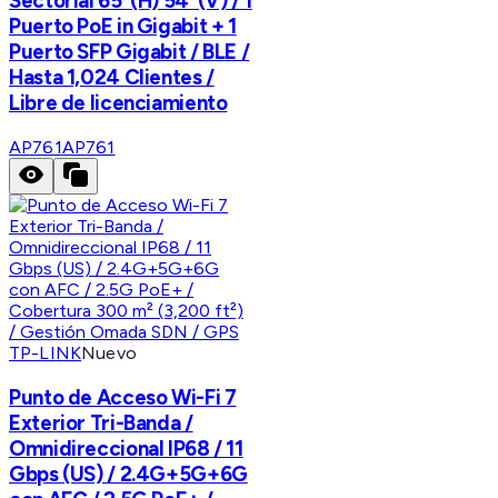
Sectorial 65º(H) 54º(V) / 1
Puerto PoE in Gigabit + 1
Puerto SFP Gigabit / BLE /
Hasta 1,024 Clientes /
Libre de licenciamiento
AP761
AP761
TP-LINK
Nuevo
Punto de Acceso Wi-Fi 7
Exterior Tri-Banda /
Omnidireccional IP68 / 11
Gbps (US) / 2.4G+5G+6G