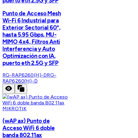
puerto eth 2.5G y SFP
Punto de Acceso Mesh
Wi-Fi 6 Industrial para
Exterior Sectorial 60°,
hasta 5.95 Gbps, MU-
MIMO 4x4, Filtros Anti
Interferencia y Auto
Optimización con IA,
puerto eth 2.5G y SFP
RG-RAP6260(H)-D
RG-
RAP6260(H)-D
MIKROTIK
(wAP ax) Punto de
Acceso WiFi 6 doble
banda 802.11ax