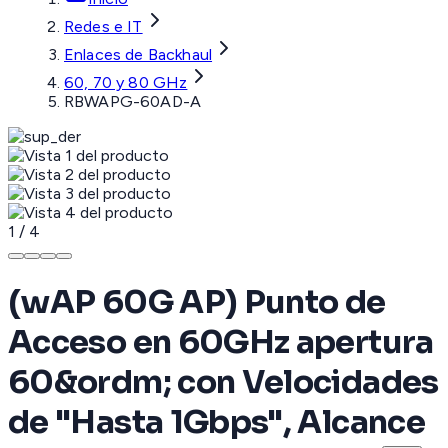
Redes e IT
Enlaces de Backhaul
60, 70 y 80 GHz
RBWAPG-60AD-A
1
/
4
(wAP 60G AP) Punto de
Acceso en 60GHz apertura
60&ordm; con Velocidades
de "Hasta 1Gbps", Alcance