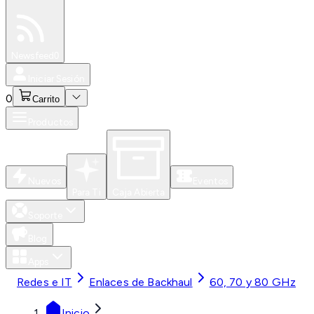
Especiales
Newsfeed
0
Iniciar Sesión
0
Carrito
Productos
Nuevos
Eventos
Para Ti
Caja Abierta
Soporte
Blog
Apps
Redes e IT
Enlaces de Backhaul
60, 70 y 80 GHz
Inicio