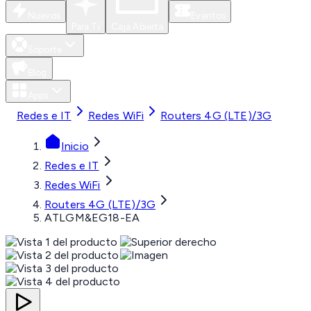
Nuevos
Eventos
Para Ti
Caja Abierta
Soporte
Blog
Apps
Redes e IT
Redes WiFi
Routers 4G (LTE)/3G
Inicio
Redes e IT
Redes WiFi
Routers 4G (LTE)/3G
ATLGM&EG18-EA