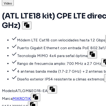
Video
(ATL LTE18 kit) CPE LTE dire
GHz)
Módem LTE Cat18 con velocidades hasta 1.2 Gbps
Puerto Gigabit Ethernet con entrada PoE 802.3af/
Tecnología MIMO 4x4 para señal óptima
Rango de frecuencia amplio: 700 MHz a 2.7 GHz
4 antenas banda media (1.7-2.7 GHz) + 2 antenas
Diseño exterior IP54 resistente a climas extremos
Modelo
ATLGM&EG18-EA
Marca
MIKROTIK