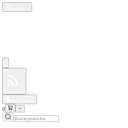
Productos
0
Especiales
Newsfeed
0
Iniciar Sesión
0