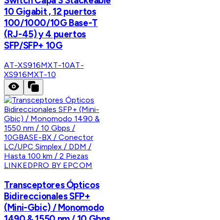
Switch Capa 3 Stackeable
10 Gigabit , 12 puertos
100/1000/10G Base-T
(RJ-45) y 4 puertos
SFP/SFP+ 10G
AT-XS916MXT-10
AT-
XS916MXT-10
LINKEDPRO BY EPCOM
Transceptores Ópticos
Bidireccionales SFP+
(Mini-Gbic) / Monomodo
1490 & 1550 nm / 10 Gbps