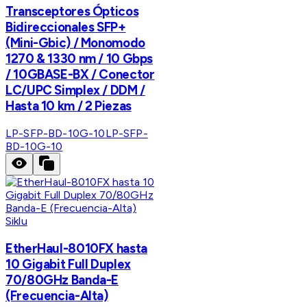
Transceptores Ópticos
Bidireccionales SFP+
(Mini-Gbic) / Monomodo
1270 & 1330 nm / 10 Gbps
/ 10GBASE-BX / Conector
LC/UPC Simplex / DDM /
Hasta 10 km / 2 Piezas
LP-SFP-BD-10G-10
LP-SFP-
BD-10G-10
Siklu
EtherHaul-8010FX hasta
10 Gigabit Full Duplex
70/80GHz Banda-E
(Frecuencia-Alta)