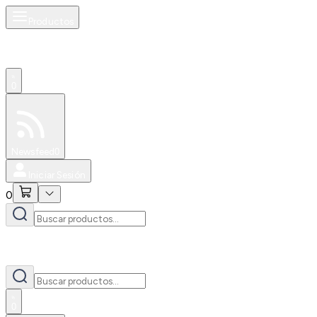
Productos
0
Especiales
Newsfeed
0
Iniciar Sesión
0
0