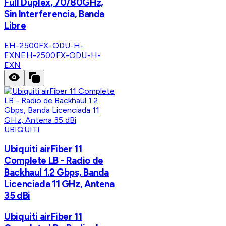
Full Duplex, 70/80GHz,
Sin Interferencia, Banda
Libre
EH-2500FX-ODU-H-
EXN
EH-2500FX-ODU-H-
EXN
UBIQUITI
Ubiquiti airFiber 11
Complete LB - Radio de
Backhaul 1.2 Gbps, Banda
Licenciada 11 GHz, Antena
35 dBi
Ubiquiti airFiber 11