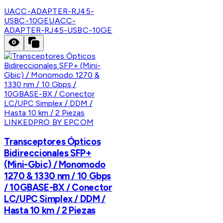
UACC-ADAPTER-RJ45-
USBC-10GE
UACC-
ADAPTER-RJ45-USBC-10GE
LINKEDPRO BY EPCOM
Transceptores Ópticos
Bidireccionales SFP+
(Mini-Gbic) / Monomodo
1270 & 1330 nm / 10 Gbps
/ 10GBASE-BX / Conector
LC/UPC Simplex / DDM /
Hasta 10 km / 2 Piezas