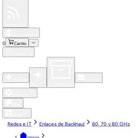
Especiales
Newsfeed
0
Iniciar Sesión
0
Carrito
Productos
Nuevos
Eventos
Para Ti
Caja Abierta
Soporte
Blog
Apps
Redes e IT
Enlaces de Backhaul
60, 70 y 80 GHz
Inicio