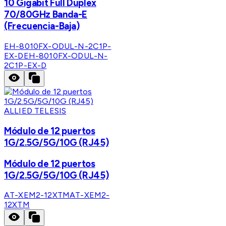
10 Gigabit Full Duplex
70/80GHz Banda-E
(Frecuencia-Baja)
EH-8010FX-ODUL-N-2C1P-
EX-D
EH-8010FX-ODUL-N-
2C1P-EX-D
ALLIED TELESIS
Módulo de 12 puertos
1G/2.5G/5G/10G (RJ45)
Módulo de 12 puertos
1G/2.5G/5G/10G (RJ45)
AT-XEM2-12XTM
AT-XEM2-
12XTM