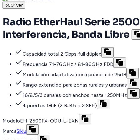
360°
Ver
Radio EtherHaul Serie 2500F
Interferencia, Banda Libre
Capacidad total 2 Gbps full dúplex
Frecuencia 71-76GHz / 81-86GHz FDD
Modulación adaptativa con ganancia de 25dB
Rango extendido para zonas rurales y urbanas
16/8/5/3 canales con anchos hasta 1250MHz
4 puertos GbE (2 RJ45 + 2 SFP)
Modelo
EH-2500FX-ODU-L-EXN
Marca
Siklu