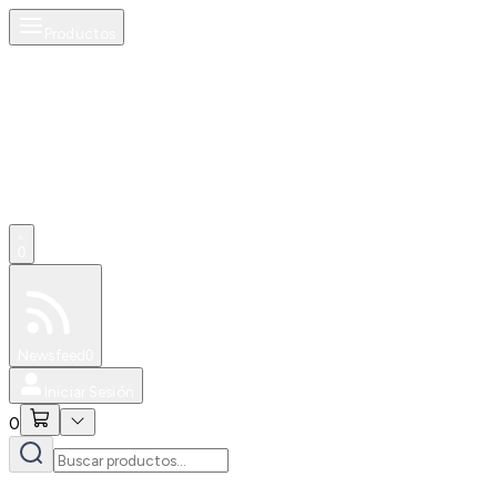
Productos
0
Especiales
Newsfeed
0
Iniciar Sesión
0