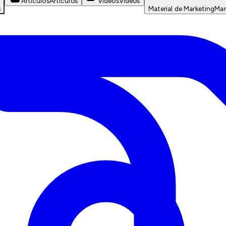
Artículos
Artículos
Videos
Videos
s
Material de Marketing
Mar