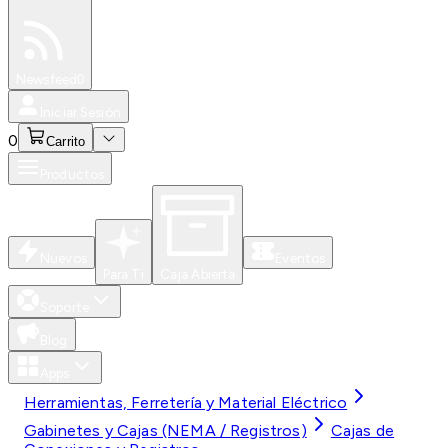
Especiales
Newsfeed
0
Iniciar Sesión
0
Carrito
Productos
Nuevos
Eventos
Para Ti
Caja Abierta
Soporte
Blog
Apps
Herramientas, Ferretería y Material Eléctrico
Gabinetes y Cajas (NEMA / Registros)
Cajas de