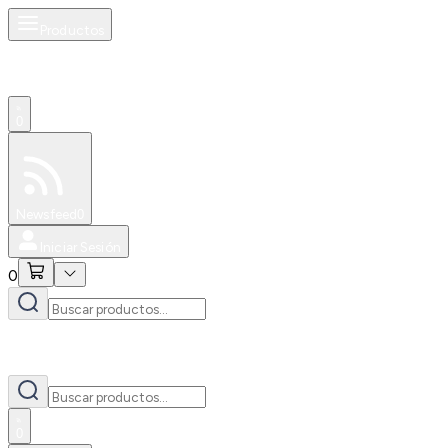
Productos
0
Especiales
Newsfeed
0
Iniciar Sesión
0
0