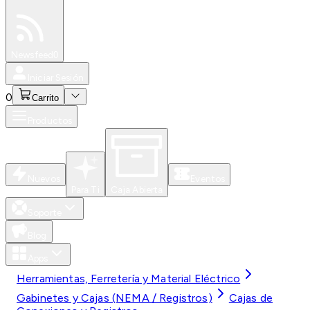
Especiales
Newsfeed
0
Iniciar Sesión
0
Carrito
Productos
Nuevos
Eventos
Para Ti
Caja Abierta
Soporte
Blog
Apps
Herramientas, Ferretería y Material Eléctrico
Gabinetes y Cajas (NEMA / Registros)
Cajas de