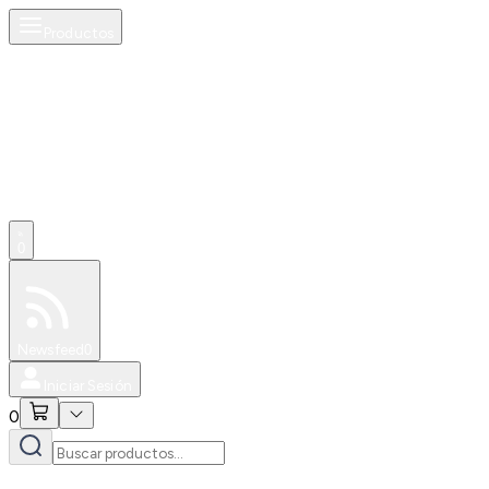
Productos
0
Especiales
Newsfeed
0
Iniciar Sesión
0