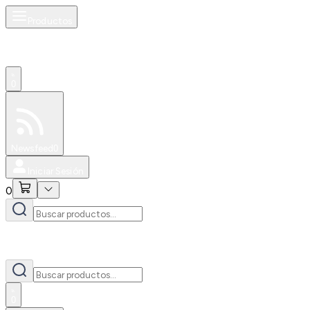
Productos
0
Especiales
Newsfeed
0
Iniciar Sesión
0
0