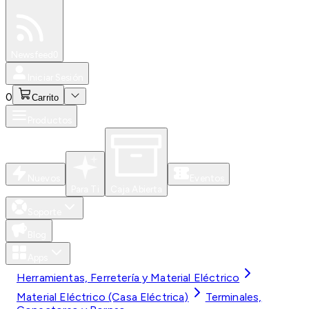
Especiales
Newsfeed
0
Iniciar Sesión
0
Carrito
Productos
Nuevos
Eventos
Para Ti
Caja Abierta
Soporte
Blog
Apps
Herramientas, Ferretería y Material Eléctrico
Material Eléctrico (Casa Eléctrica)
Terminales,