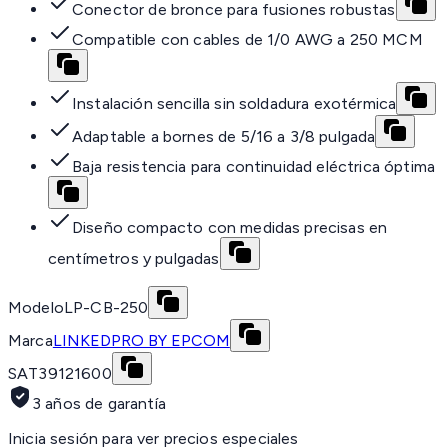
Conector de bronce para fusiones robustas
Compatible con cables de 1/0 AWG a 250 MCM
Instalación sencilla sin soldadura exotérmica
Adaptable a bornes de 5/16 a 3/8 pulgada
Baja resistencia para continuidad eléctrica óptima
Diseño compacto con medidas precisas en
centímetros y pulgadas
Modelo
LP-CB-250
Marca
LINKEDPRO BY EPCOM
SAT
39121600
3 años de garantía
Inicia sesión para ver precios especiales