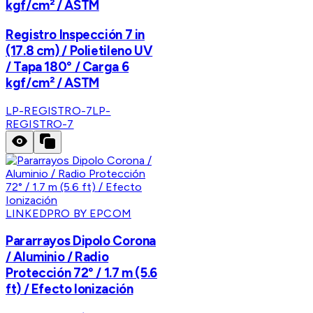
kgf/cm² / ASTM
Registro Inspección 7 in
(17.8 cm) / Polietileno UV
/ Tapa 180° / Carga 6
kgf/cm² / ASTM
LP-REGISTRO-7
LP-
REGISTRO-7
LINKEDPRO BY EPCOM
Pararrayos Dipolo Corona
/ Aluminio / Radio
Protección 72° / 1.7 m (5.6
ft) / Efecto Ionización