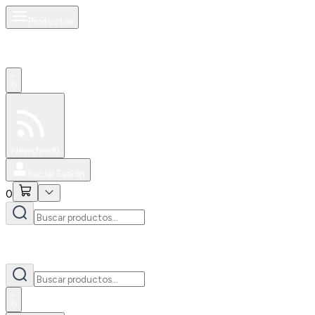
Productos
0
Especiales
Newsfeed
0
Iniciar Sesión
0
0