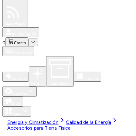
Especiales
Newsfeed
0
Iniciar Sesión
0
Carrito
Productos
Nuevos
Eventos
Para Ti
Caja Abierta
Soporte
Blog
Apps
Energía y Climatización
Calidad de la Energía
Accesorios para Tierra Física