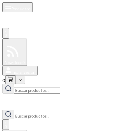
Productos
0
Especiales
Newsfeed
0
Iniciar Sesión
0
0