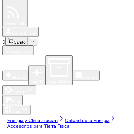
Especiales
Newsfeed
0
Iniciar Sesión
0
Carrito
Productos
Nuevos
Eventos
Para Ti
Caja Abierta
Soporte
Blog
Apps
Energía y Climatización
Calidad de la Energía
Accesorios para Tierra Física