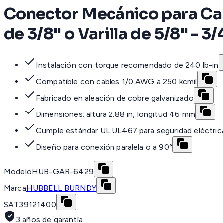
Conector Mecánico para Cab
de 3/8" o Varilla de 5/8" - 3/
Instalación con torque recomendado de 240 lb-in
Compatible con cables 1/0 AWG a 250 kcmil
Fabricado en aleación de cobre galvanizado
Dimensiones: altura 2.88 in, longitud 46 mm
Cumple estándar UL UL467 para seguridad eléctric
Diseño para conexión paralela o a 90°
Modelo
HUB-GAR-6429
Marca
HUBBELL BURNDY
SAT
39121400
3 años de garantía