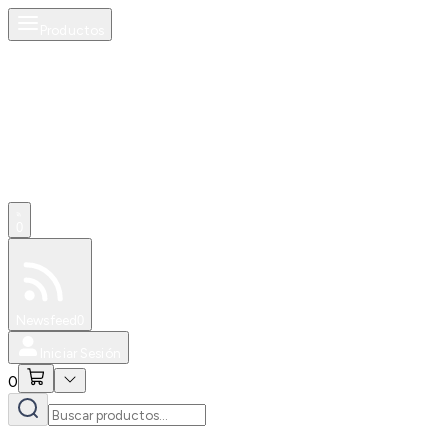
Productos
0
Especiales
Newsfeed
0
Iniciar Sesión
0