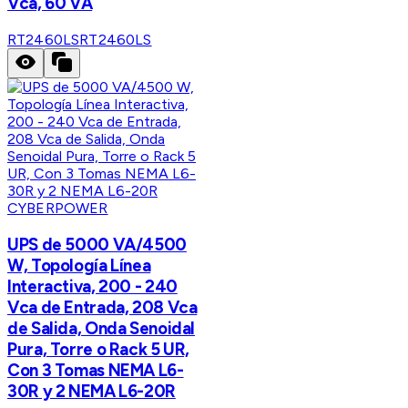
Vca, 60 VA
RT2460LS
RT2460LS
CYBERPOWER
UPS de 5000 VA/4500
W, Topología Línea
Interactiva, 200 - 240
Vca de Entrada, 208 Vca
de Salida, Onda Senoidal
Pura, Torre o Rack 5 UR,
Con 3 Tomas NEMA L6-
30R y 2 NEMA L6-20R