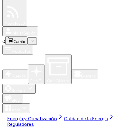
Especiales
Newsfeed
0
Iniciar Sesión
0
Carrito
Productos
Nuevos
Eventos
Para Ti
Caja Abierta
Soporte
Blog
Apps
Energía y Climatización
Calidad de la Energía
Reguladores