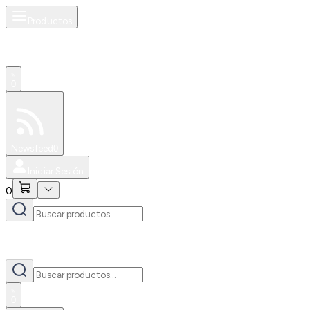
Productos
0
Especiales
Newsfeed
0
Iniciar Sesión
0
0