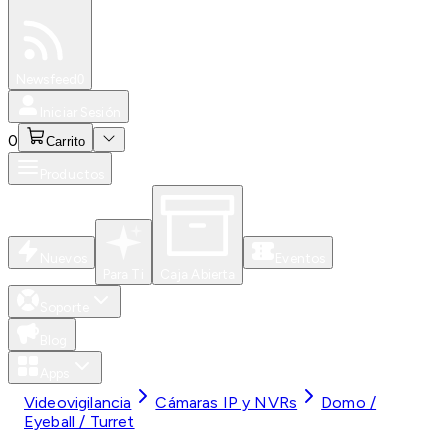
Especiales
Newsfeed
0
Iniciar Sesión
0
Carrito
Productos
Nuevos
Eventos
Para Ti
Caja Abierta
Soporte
Blog
Apps
Videovigilancia
Cámaras IP y NVRs
Domo /
Eyeball / Turret