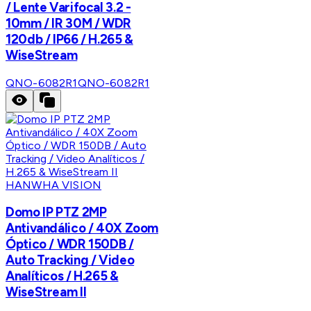
/ Lente Varifocal 3.2 -
10mm / IR 30M / WDR
120db / IP66 / H.265 &
WiseStream
QNO-6082R1
QNO-6082R1
HANWHA VISION
Domo IP PTZ 2MP
Antivandálico / 40X Zoom
Óptico / WDR 150DB /
Auto Tracking / Video
Analíticos / H.265 &
WiseStream II