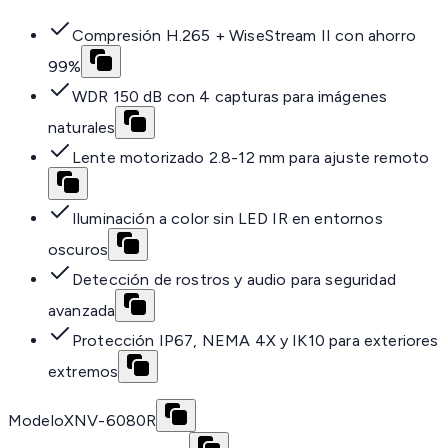
Compresión H.265 + WiseStream II con ahorro
99%
WDR 150 dB con 4 capturas para imágenes
naturales
Lente motorizado 2.8-12 mm para ajuste remoto
Iluminación a color sin LED IR en entornos
oscuros
Detección de rostros y audio para seguridad
avanzada
Protección IP67, NEMA 4X y IK10 para exteriores
extremos
Modelo
XNV-6080R