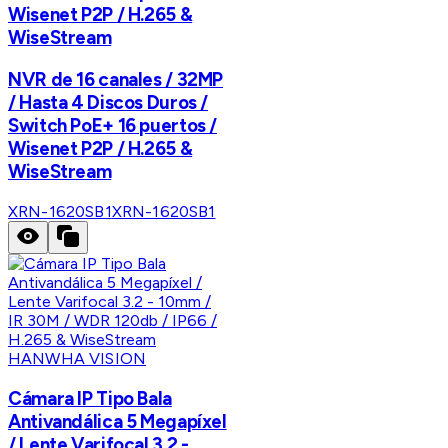
Wisenet P2P / H.265 &
WiseStream
NVR de 16 canales / 32MP
/ Hasta 4 Discos Duros /
Switch PoE+ 16 puertos /
Wisenet P2P / H.265 &
WiseStream
XRN-1620SB1
XRN-1620SB1
HANWHA VISION
Cámara IP Tipo Bala
Antivandálica 5 Megapíxel
/ Lente Varifocal 3.2 -