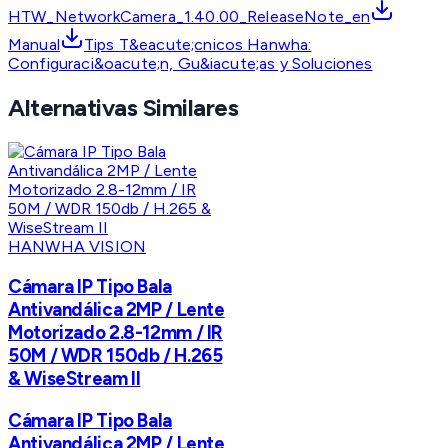
HTW_NetworkCamera_1.40.00_ReleaseNote_en
Manual
Tips T&eacute;cnicos Hanwha:
Configuraci&oacute;n, Gu&iacute;as y Soluciones
Alternativas Similares
HANWHA VISION
Cámara IP Tipo Bala
Antivandálica 2MP / Lente
Motorizado 2.8-12mm / IR
50M / WDR 150db / H.265
& WiseStream II
Cámara IP Tipo Bala
Antivandálica 2MP / Lente