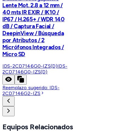
Lente Mot. 2.8 a 12 mm /
40 mts IR EXIR / IK10 /
IP67 / H.265+ / WDR 140
dB / Captura Facial /
DeepinView / Búsqueda
por Atributos / 2
Micrófonos Integrados /
Micro SD
IDS-2CD7146G0-IZS(D)
IDS-
2CD7146G0-IZS(D)
Reemplazo sugerido:
IDS-
2CD7146G2-IZS
Equipos Relacionados