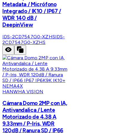
Metadata / Micrófono
Integrado / IK10 / IP67 /
WDR 140 dB /
DeepinView
IDS-2CD7547G0-XZHS
IDS-
2CD7547G0-XZHS
HANWHA VISION
Cámara Domo 2MP con IA,
Antivandalica / Lente
Motorizado de 4.38 A
9.33mm / P-Iris, WDR
120dB / Ranura SD / IP66