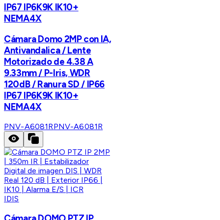
IP67 IP6K9K IK10+
NEMA4X
Cámara Domo 2MP con IA,
Antivandalica / Lente
Motorizado de 4.38 A
9.33mm / P-Iris, WDR
120dB / Ranura SD / IP66
IP67 IP6K9K IK10+
NEMA4X
PNV-A6081R
PNV-A6081R
IDIS
Cámara DOMO PTZ IP