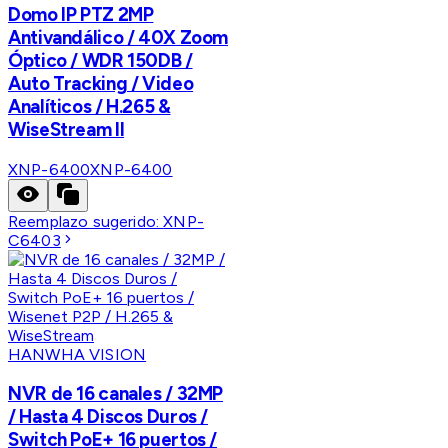
Domo IP PTZ 2MP
Antivandálico / 40X Zoom
Óptico / WDR 150DB /
Auto Tracking / Video
Analíticos / H.265 &
WiseStream II
XNP-6400
XNP-6400
Reemplazo sugerido:
XNP-
C6403
HANWHA VISION
NVR de 16 canales / 32MP
/ Hasta 4 Discos Duros /
Switch PoE+ 16 puertos /