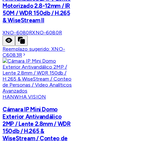
Motorizado 2.8-12mm / IR
50M / WDR 150db / H.265
& WiseStream II
XNO-6080R
XNO-6080R
Reemplazo sugerido:
XNO-
C6083R
HANWHA VISION
Cámara IP Mini Domo
Exterior Antivandálico
2MP / Lente 2.8mm / WDR
150db / H.265 &
WiseStream / Conteo de