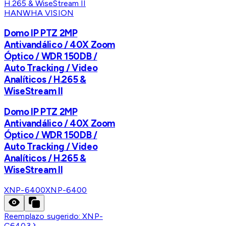
HANWHA VISION
Domo IP PTZ 2MP
Antivandálico / 40X Zoom
Óptico / WDR 150DB /
Auto Tracking / Video
Analíticos / H.265 &
WiseStream II
Domo IP PTZ 2MP
Antivandálico / 40X Zoom
Óptico / WDR 150DB /
Auto Tracking / Video
Analíticos / H.265 &
WiseStream II
XNP-6400
XNP-6400
Reemplazo sugerido:
XNP-
C6403