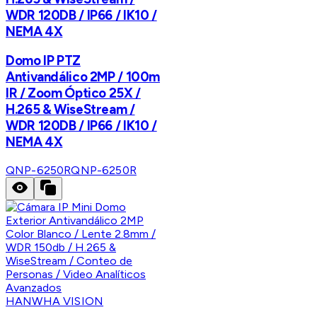
WDR 120DB / IP66 / IK10 /
NEMA 4X
Domo IP PTZ
Antivandálico 2MP / 100m
IR / Zoom Óptico 25X /
H.265 & WiseStream /
WDR 120DB / IP66 / IK10 /
NEMA 4X
QNP-6250R
QNP-6250R
HANWHA VISION