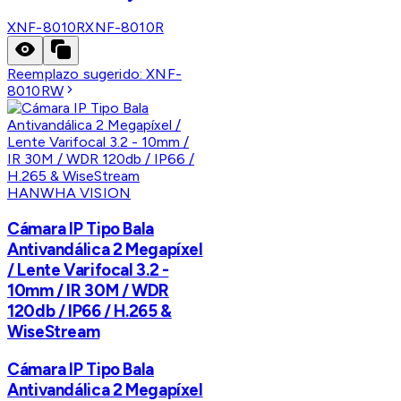
XNF-8010R
XNF-8010R
Reemplazo sugerido:
XNF-
8010RW
HANWHA VISION
Cámara IP Tipo Bala
Antivandálica 2 Megapíxel
/ Lente Varifocal 3.2 -
10mm / IR 30M / WDR
120db / IP66 / H.265 &
WiseStream
Cámara IP Tipo Bala
Antivandálica 2 Megapíxel