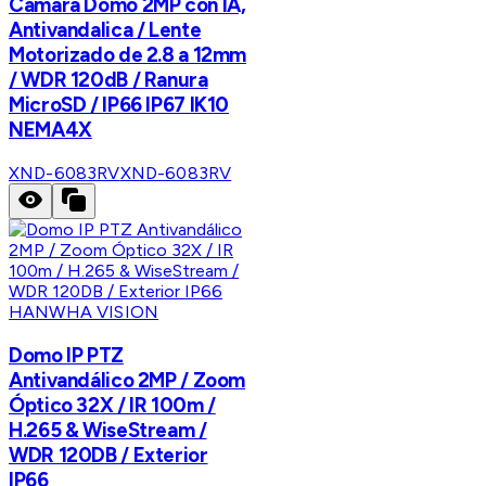
Cámara Domo 2MP con IA,
Antivandalica / Lente
Motorizado de 2.8 a 12mm
/ WDR 120dB / Ranura
MicroSD / IP66 IP67 IK10
NEMA4X
XND-6083RV
XND-6083RV
HANWHA VISION
Domo IP PTZ
Antivandálico 2MP / Zoom
Óptico 32X / IR 100m /
H.265 & WiseStream /
WDR 120DB / Exterior
IP66