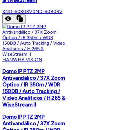
& WiseStream
XND-6080RV
XND-6080RV
HANWHA VISION
Domo IP PTZ 2MP
Antivandálico / 37X Zoom
Óptico / IR 350m / WDR
150DB / Auto Tracking /
Video Analíticos / H.265 &
WiseStream II
Domo IP PTZ 2MP
Antivandálico / 37X Zoom