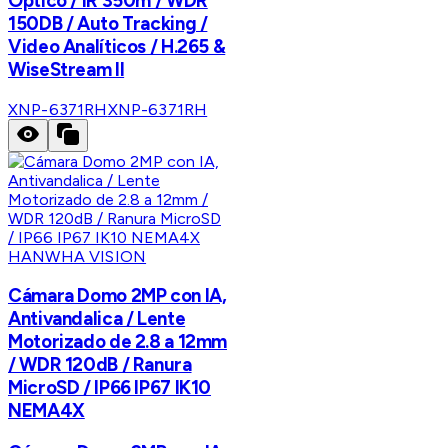
Óptico / IR 350m / WDR
150DB / Auto Tracking /
Video Analíticos / H.265 &
WiseStream II
XNP-6371RH
XNP-6371RH
HANWHA VISION
Cámara Domo 2MP con IA,
Antivandalica / Lente
Motorizado de 2.8 a 12mm
/ WDR 120dB / Ranura
MicroSD / IP66 IP67 IK10
NEMA4X