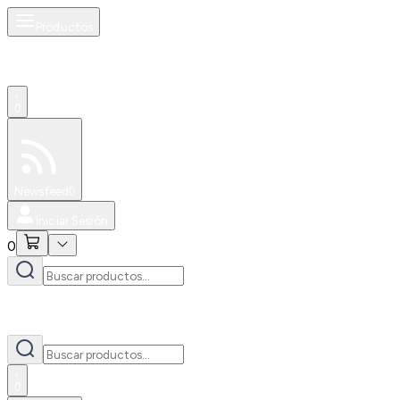
Productos
0
Especiales
Newsfeed
0
Iniciar Sesión
0
0