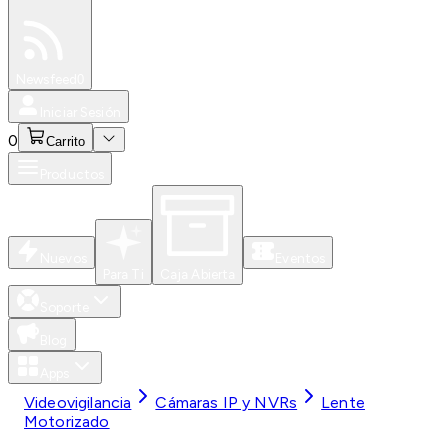
Especiales
Newsfeed
0
Iniciar Sesión
0
Carrito
Productos
Nuevos
Eventos
Para Ti
Caja Abierta
Soporte
Blog
Apps
Videovigilancia
Cámaras IP y NVRs
Lente
Motorizado