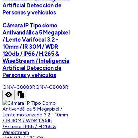
Artificial Deteccion de
Personas y vehiculos
Cámara IP Tipo domo
Antivandálica 5 Megapíxel
/ Lente Varifocal 3.2 -
10mm / IR 30M / WDR
120db / IP66 / H.265 &
WiseStream / Inteligencia
Artificial Deteccion de
Personas y vehiculos
QNV-C8083R
QNV-C8083R