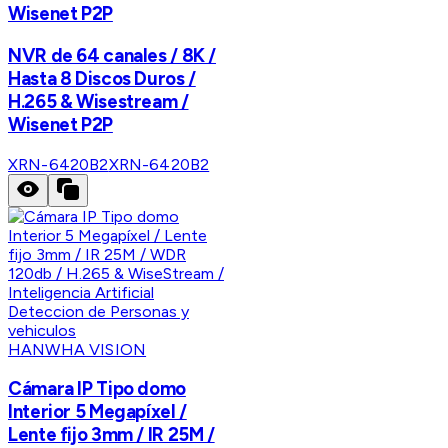
Wisenet P2P
NVR de 64 canales / 8K /
Hasta 8 Discos Duros /
H.265 & Wisestream /
Wisenet P2P
XRN-6420B2
XRN-6420B2
HANWHA VISION
Cámara IP Tipo domo
Interior 5 Megapíxel /
Lente fijo 3mm / IR 25M /