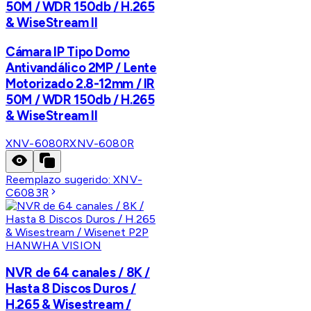
50M / WDR 150db / H.265
& WiseStream II
Cámara IP Tipo Domo
Antivandálico 2MP / Lente
Motorizado 2.8-12mm / IR
50M / WDR 150db / H.265
& WiseStream II
XNV-6080R
XNV-6080R
Reemplazo sugerido:
XNV-
C6083R
HANWHA VISION
NVR de 64 canales / 8K /
Hasta 8 Discos Duros /
H.265 & Wisestream /