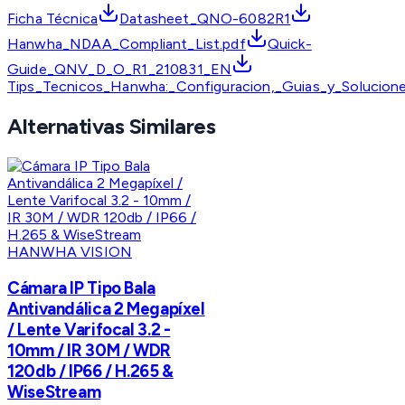
Ficha Técnica
Datasheet_QNO-6082R1
Hanwha_NDAA_Compliant_List.pdf
Quick-
Guide_QNV_D_O_R1_210831_EN
Tips_Tecnicos_Hanwha:_Configuracion,_Guias_y_Solucion
Alternativas Similares
HANWHA VISION
Cámara IP Tipo Bala
Antivandálica 2 Megapíxel
/ Lente Varifocal 3.2 -
10mm / IR 30M / WDR
120db / IP66 / H.265 &
WiseStream