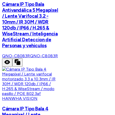
Cámara IP Tipo Bala
Antivandálica 5 Megapíxel
/ Lente Varifocal 3.2 -
10mm / IR 30M / WDR
120db / IP66 / H.265 &
WiseStream / Inteligencia
Artificial Deteccion de
Personas y vehiculos
QNO-C8083R
QNO-C8083R
HANWHA VISION
Cámara IP Tipo Bala 4
Megapíxel / Lente