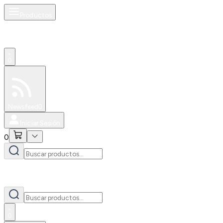
Productos
0
Especiales
Newsfeed
0
Iniciar Sesión
0
0