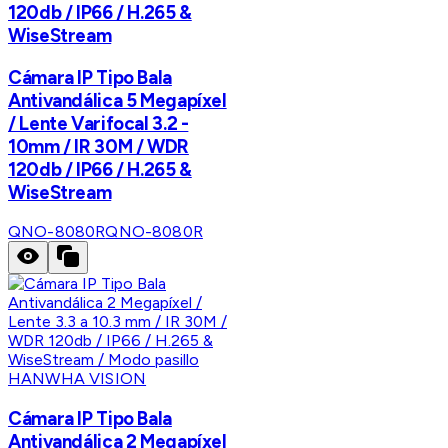
120db / IP66 / H.265 &
WiseStream
Cámara IP Tipo Bala
Antivandálica 5 Megapíxel
/ Lente Varifocal 3.2 -
10mm / IR 30M / WDR
120db / IP66 / H.265 &
WiseStream
QNO-8080R
QNO-8080R
HANWHA VISION
Cámara IP Tipo Bala
Antivandálica 2 Megapíxel