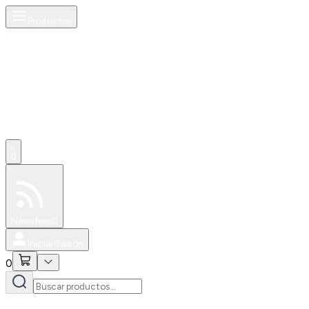
Productos
0
Especiales
Newsfeed
0
Iniciar Sesión
0