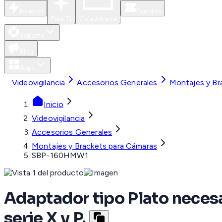
Nuevos
Eventos
Para Ti
Caja Abierta
Soporte
Blog
Apps
Videovigilancia
Accesorios Generales
Montajes y Br
Inicio
Videovigilancia
Accesorios Generales
Montajes y Brackets para Cámaras
SBP-160HMW1
Adaptador tipo Plato neces
serie X y P.