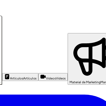
Artículos
Artículos
Videos
Videos
s
Material de Marketing
Mar