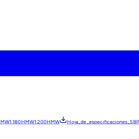
0HMW1:180HMW1:200HMW
Hoja_de_especificaciones_S