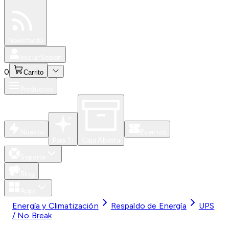
Especiales
Newsfeed
0
Iniciar Sesión
0
Carrito
Productos
Nuevos
Eventos
Para Ti
Caja Abierta
Soporte
Blog
Apps
Energía y Climatización
Respaldo de Energía
UPS
/ No Break