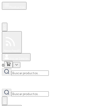
Productos
0
Especiales
Newsfeed
0
Iniciar Sesión
0
0