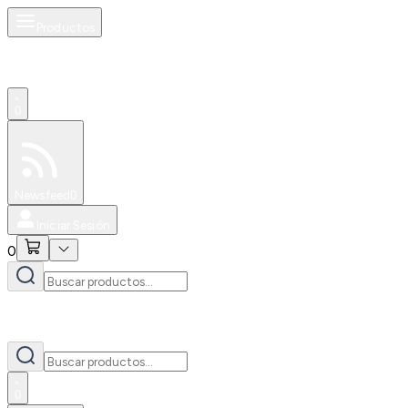
Productos
0
Especiales
Newsfeed
0
Iniciar Sesión
0
0