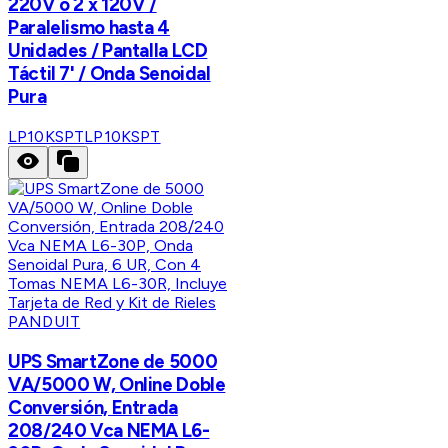
220V o 2 x 120V /
Paralelismo hasta 4
Unidades / Pantalla LCD
Táctil 7' / Onda Senoidal
Pura
LP10KSPT
LP10KSPT
PANDUIT
UPS SmartZone de 5000
VA/5000 W, Online Doble
Conversión, Entrada
208/240 Vca NEMA L6-