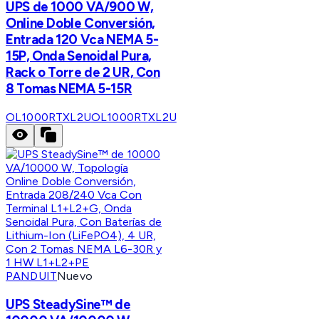
UPS de 1000 VA/900 W,
Online Doble Conversión,
Entrada 120 Vca NEMA 5-
15P, Onda Senoidal Pura,
Rack o Torre de 2 UR, Con
8 Tomas NEMA 5-15R
OL1000RTXL2U
OL1000RTXL2U
PANDUIT
Nuevo
UPS SteadySine™ de