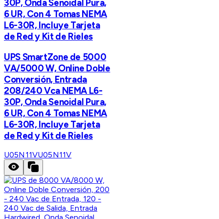
30P, Onda Senoidal Pura,
6 UR, Con 4 Tomas NEMA
L6-30R, Incluye Tarjeta
de Red y Kit de Rieles
UPS SmartZone de 5000
VA/5000 W, Online Doble
Conversión, Entrada
208/240 Vca NEMA L6-
30P, Onda Senoidal Pura,
6 UR, Con 4 Tomas NEMA
L6-30R, Incluye Tarjeta
de Red y Kit de Rieles
U05N11V
U05N11V