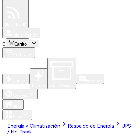
Especiales
Newsfeed
0
Iniciar Sesión
0
Carrito
Productos
Nuevos
Eventos
Para Ti
Caja Abierta
Soporte
Blog
Apps
Energía y Climatización
Respaldo de Energía
UPS
/ No Break