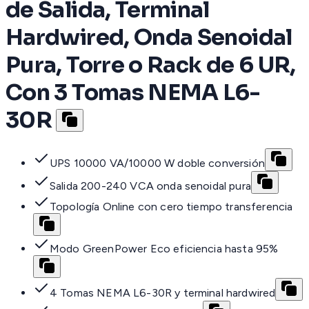
de Salida, Terminal
Hardwired, Onda Senoidal
Pura, Torre o Rack de 6 UR,
Con 3 Tomas NEMA L6-
30R
UPS 10000 VA/10000 W doble conversión
Salida 200-240 VCA onda senoidal pura
Topología Online con cero tiempo transferencia
Modo GreenPower Eco eficiencia hasta 95%
4 Tomas NEMA L6-30R y terminal hardwired