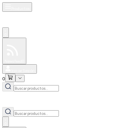
Productos
0
Especiales
Newsfeed
0
Iniciar Sesión
0
0