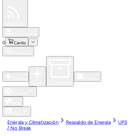
Especiales
Newsfeed
0
Iniciar Sesión
0
Carrito
Productos
Nuevos
Eventos
Para Ti
Caja Abierta
Soporte
Blog
Apps
Energía y Climatización
Respaldo de Energía
UPS
/ No Break