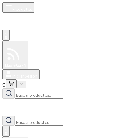
Productos
0
Especiales
Newsfeed
0
Iniciar Sesión
0
0