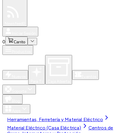
Especiales
Newsfeed
0
Iniciar Sesión
0
Carrito
Productos
Nuevos
Eventos
Para Ti
Caja Abierta
Soporte
Blog
Apps
Herramientas, Ferretería y Material Eléctrico
Material Eléctrico (Casa Eléctrica)
Centros de