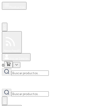
Productos
0
Especiales
Newsfeed
0
Iniciar Sesión
0
0