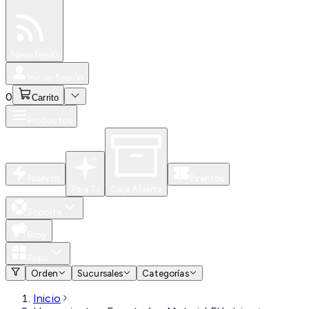
Especiales
Newsfeed
0
Iniciar Sesión
0
Carrito
Productos
Nuevos
Eventos
Para Ti
Caja Abierta
Soporte
Blog
Apps
Orden
Sucursales
Categorías
Inicio