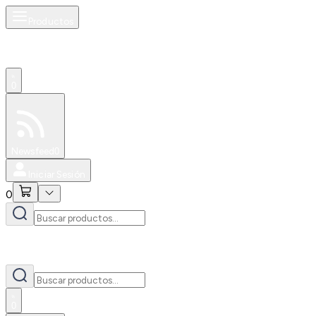
Productos
0
Especiales
Newsfeed
0
Iniciar Sesión
0
0