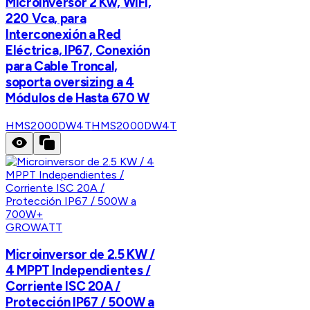
Microinversor 2 Kw, WIFI,
220 Vca, para
Interconexión a Red
Eléctrica, IP67, Conexión
para Cable Troncal,
soporta oversizing a 4
Módulos de Hasta 670 W
HMS2000DW4T
HMS2000DW4T
GROWATT
Microinversor de 2.5 KW /
4 MPPT Independientes /
Corriente ISC 20A /
Protección IP67 / 500W a