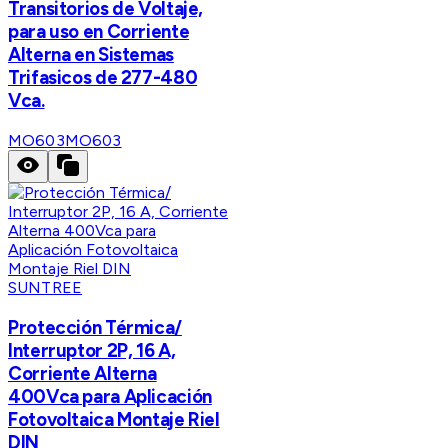
Transitorios de Voltaje,
para uso en Corriente
Alterna en Sistemas
Trifasicos de 277-480
Vca.
MO603
MO603
SUNTREE
Protección Térmica/
Interruptor 2P, 16 A,
Corriente Alterna
400Vca para Aplicación
Fotovoltaica Montaje Riel
DIN