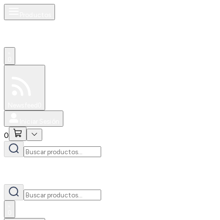
Productos
0
Especiales
Newsfeed
0
Iniciar Sesión
0
0