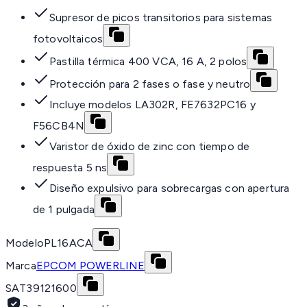
Supresor de picos transitorios para sistemas
fotovoltaicos
Pastilla térmica 400 VCA, 16 A, 2 polos
Protección para 2 fases o fase y neutro
Incluye modelos LA302R, FE7632PC16 y
F56CB4N
Varistor de óxido de zinc con tiempo de
respuesta 5 ns
Diseño expulsivo para sobrecargas con apertura
de 1 pulgada
Modelo
PL16ACA
Marca
EPCOM POWERLINE
SAT
39121600