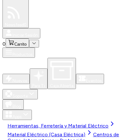
Especiales
Newsfeed
0
Iniciar Sesión
0
Carrito
Productos
Nuevos
Eventos
Para Ti
Caja Abierta
Soporte
Blog
Apps
Herramientas, Ferretería y Material Eléctrico
Material Eléctrico (Casa Eléctrica)
Centros de