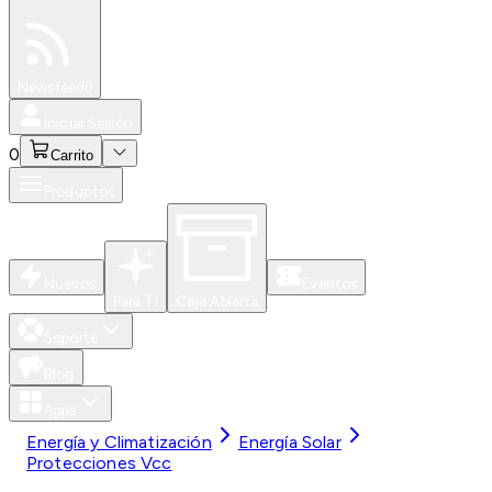
Especiales
Newsfeed
0
Iniciar Sesión
0
Carrito
Productos
Nuevos
Eventos
Para Ti
Caja Abierta
Soporte
Blog
Apps
Energía y Climatización
Energía Solar
Protecciones Vcc