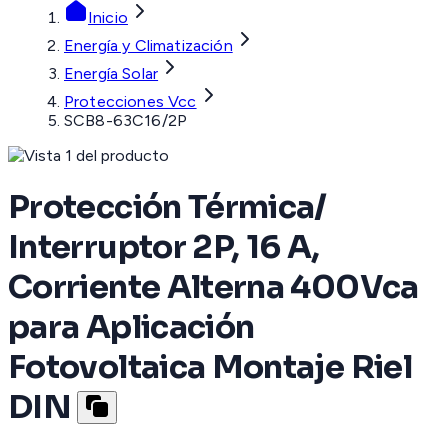
Inicio
Energía y Climatización
Energía Solar
Protecciones Vcc
SCB8-63C16/2P
Protección Térmica/
Interruptor 2P, 16 A,
Corriente Alterna 400Vca
para Aplicación
Fotovoltaica Montaje Riel
DIN