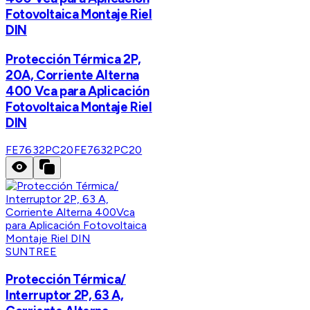
Fotovoltaica Montaje Riel
DIN
Protección Térmica 2P,
20A, Corriente Alterna
400 Vca para Aplicación
Fotovoltaica Montaje Riel
DIN
FE7632PC20
FE7632PC20
SUNTREE
Protección Térmica/
Interruptor 2P, 63 A,