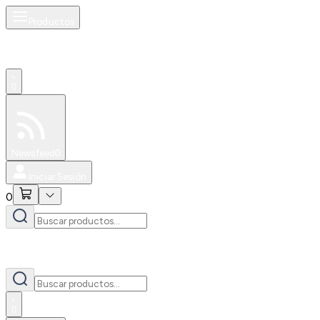
Productos
0
Especiales
Newsfeed
0
Iniciar Sesión
0
0