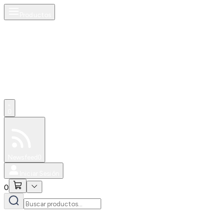
Productos
0
Especiales
Newsfeed
0
Iniciar Sesión
0