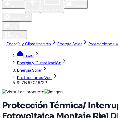
Nuevos
Eventos
Para Ti
Caja Abierta
Soporte
Blog
Apps
Energía y Climatización
Energía Solar
Protecciones 
Inicio
Energía y Climatización
Energía Solar
Protecciones Vcc
SL7N63C16/2P
Protección Térmica/ Interru
Fotovoltaica Montaje Riel 