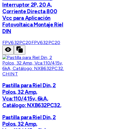
Interruptor 2P, 20 A,
Corriente Directa 800
Vcc para Aplicación
Fotovoltaica Montaje Riel
DIN
FPV632PC20
FPV632PC20
CHINT
Pastilla para Riel Din, 2
Polos, 32 Amp,
Vca:110/415v, 6kA,
Catálogo: NXB632PC32.
Pastilla para Riel Din, 2
Polos, 32 Amp,