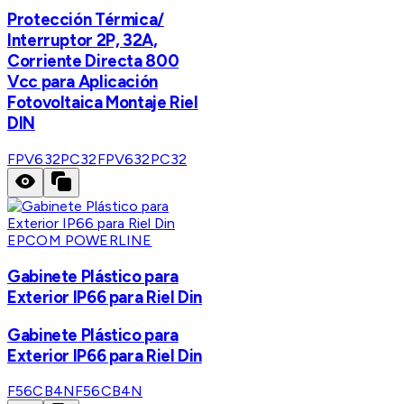
Protección Térmica/
Interruptor 2P, 32A,
Corriente Directa 800
Vcc para Aplicación
Fotovoltaica Montaje Riel
DIN
FPV632PC32
FPV632PC32
EPCOM POWERLINE
Gabinete Plástico para
Exterior IP66 para Riel Din
Gabinete Plástico para
Exterior IP66 para Riel Din
F56CB4N
F56CB4N