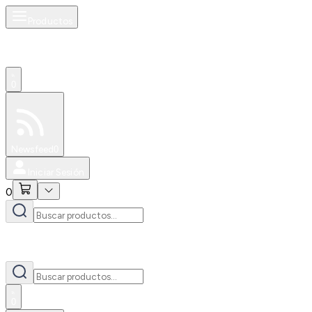
Productos
0
Especiales
Newsfeed
0
Iniciar Sesión
0
0