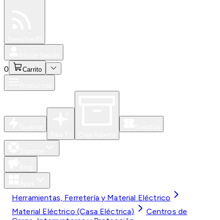
Especiales
Newsfeed
0
Iniciar Sesión
0
Carrito
Productos
Nuevos
Eventos
Para Ti
Caja Abierta
Soporte
Blog
Apps
Herramientas, Ferretería y Material Eléctrico
Material Eléctrico (Casa Eléctrica)
Centros de