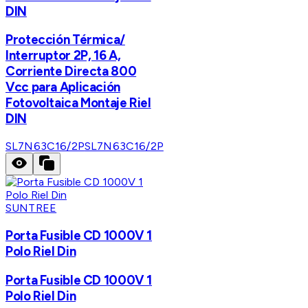
DIN
Protección Térmica/
Interruptor 2P, 16 A,
Corriente Directa 800
Vcc para Aplicación
Fotovoltaica Montaje Riel
DIN
SL7N63C16/2P
SL7N63C16/2P
SUNTREE
Porta Fusible CD 1000V 1
Polo Riel Din
Porta Fusible CD 1000V 1
Polo Riel Din