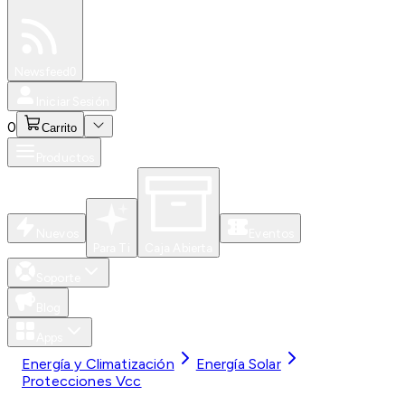
Especiales
Newsfeed
0
Iniciar Sesión
0
Carrito
Productos
Nuevos
Eventos
Para Ti
Caja Abierta
Soporte
Blog
Apps
Energía y Climatización
Energía Solar
Protecciones Vcc