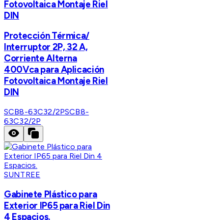
Fotovoltaica Montaje Riel
DIN
Protección Térmica/
Interruptor 2P, 32 A,
Corriente Alterna
400Vca para Aplicación
Fotovoltaica Montaje Riel
DIN
SCB8-63C32/2P
SCB8-
63C32/2P
SUNTREE
Gabinete Plástico para
Exterior IP65 para Riel Din
4 Espacios.