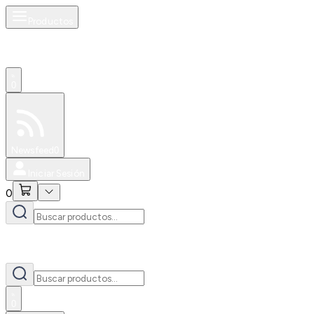
Productos
0
Especiales
Newsfeed
0
Iniciar Sesión
0
0