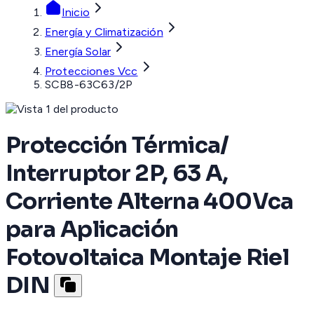
Inicio
Energía y Climatización
Energía Solar
Protecciones Vcc
SCB8-63C63/2P
Protección Térmica/
Interruptor 2P, 63 A,
Corriente Alterna 400Vca
para Aplicación
Fotovoltaica Montaje Riel
DIN