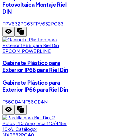
Fotovoltaica Montaje Riel
DIN
FPV632PC63
FPV632PC63
EPCOM POWERLINE
Gabinete Plástico para
Exterior IP66 para Riel Din
Gabinete Plástico para
Exterior IP66 para Riel Din
F56CB4N
F56CB4N