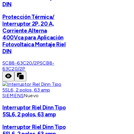
DIN
Protección Térmica/
Interruptor 2P, 20 A,
Corriente Alterna
400Vca para Aplicación
Fotovoltaica Montaje Riel
DIN
SCB8-63C20/2P
SCB8-
63C20/2P
SIEMENS
Nuevo
Interruptor Riel Dinn Tipo
5SL6, 2 polos, 63 amp
Interruptor Riel Dinn Tipo
5SL6, 2 polos, 63 amp