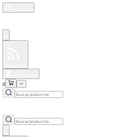
Productos
0
Especiales
Newsfeed
0
Iniciar Sesión
0
0