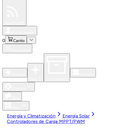
Especiales
Newsfeed
0
Iniciar Sesión
0
Carrito
Productos
Nuevos
Eventos
Para Ti
Caja Abierta
Soporte
Blog
Apps
Energía y Climatización
Energía Solar
Controladores de Carga MPPT/PWM