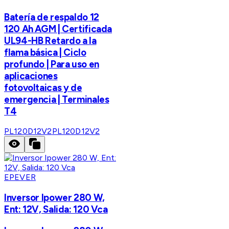
Batería de respaldo 12
120 Ah AGM | Certificada
UL94-HB Retardo a la
flama básica | Ciclo
profundo | Para uso en
aplicaciones
fotovoltaicas y de
emergencia | Terminales
T4
PL120D12V2
PL120D12V2
EPEVER
Inversor Ipower 280 W,
Ent: 12V, Salida: 120 Vca