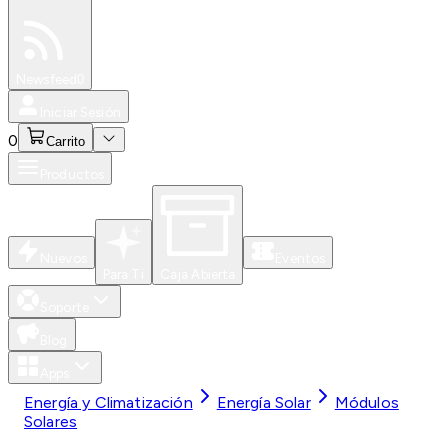
Especiales
Newsfeed
0
Iniciar Sesión
0
Carrito
Productos
Nuevos
Eventos
Para Ti
Caja Abierta
Soporte
Blog
Apps
Energía y Climatización
Energía Solar
Módulos
Solares