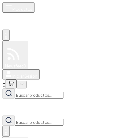
Productos
0
Especiales
Newsfeed
0
Iniciar Sesión
0
0