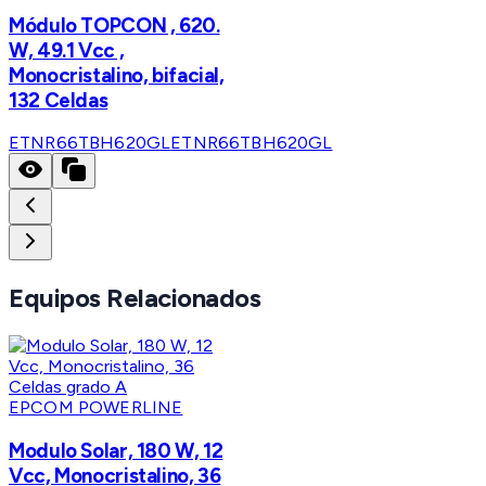
Módulo TOPCON , 620.
W, 49.1 Vcc ,
Monocristalino, bifacial,
132 Celdas
ETNR66TBH620GL
ETNR66TBH620GL
Equipos Relacionados
EPCOM POWERLINE
Modulo Solar, 180 W, 12
Vcc, Monocristalino, 36