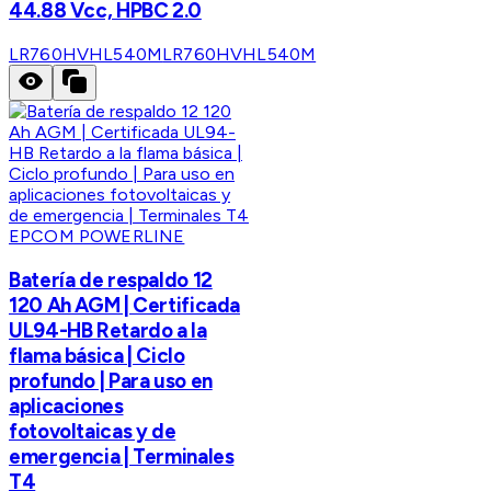
44.88 Vcc, HPBC 2.0
LR760HVHL540M
LR760HVHL540M
EPCOM POWERLINE
Batería de respaldo 12
120 Ah AGM | Certificada
UL94-HB Retardo a la
flama básica | Ciclo
profundo | Para uso en
aplicaciones
fotovoltaicas y de
emergencia | Terminales
T4