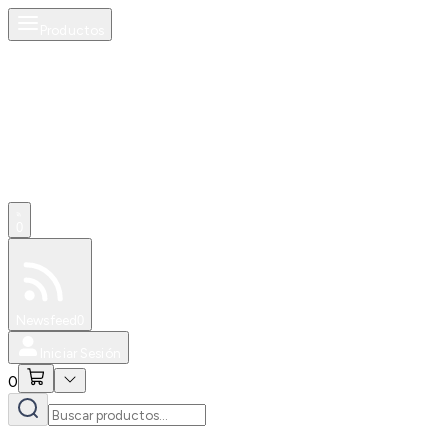
Productos
0
Especiales
Newsfeed
0
Iniciar Sesión
0