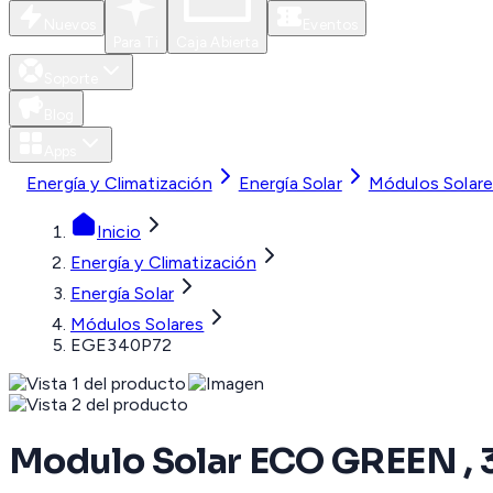
Nuevos
Eventos
Para Ti
Caja Abierta
Soporte
Blog
Apps
Energía y Climatización
Energía Solar
Módulos Solar
Inicio
Energía y Climatización
Energía Solar
Módulos Solares
EGE340P72
Modulo Solar ECO GREEN , 34