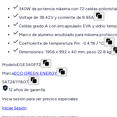
340W de potencia máxima con 72 celdas policristal
Voltaje de 38.42V y corriente de 8.85A
Celdas grado A con encapsulado EVA y vidrio temp
Marco de aluminio anodizado para máxima protecci
Coeficiente de temperatura Pm: -0.41% / °C
Dimensiones: 1956 x 992 x 40 mm, peso 22.8 kg
Modelo
EGE340P72
Marca
ECO GREEN ENERGY
SAT
26111607
12 años de garantía
Inicia sesión para ver precios especiales
Iniciar Sesión