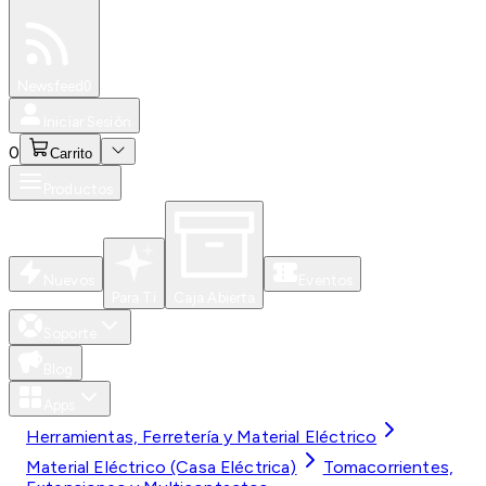
Especiales
Newsfeed
0
Iniciar Sesión
0
Carrito
Productos
Nuevos
Eventos
Para Ti
Caja Abierta
Soporte
Blog
Apps
Herramientas, Ferretería y Material Eléctrico
Material Eléctrico (Casa Eléctrica)
Tomacorrientes,