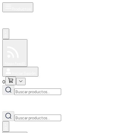
Productos
0
Especiales
Newsfeed
0
Iniciar Sesión
0
0