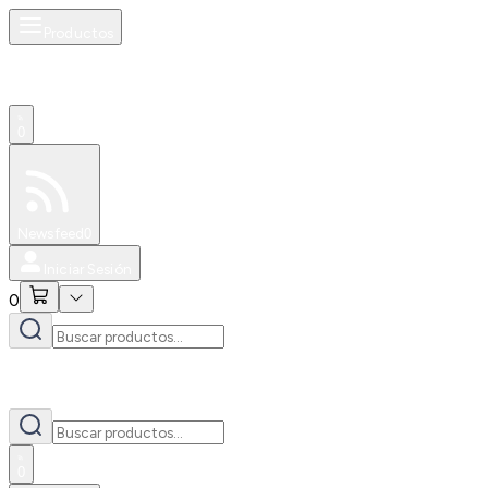
Productos
0
Especiales
Newsfeed
0
Iniciar Sesión
0
0