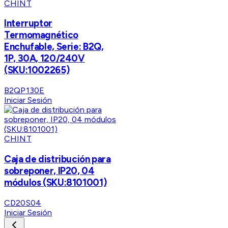
CHINT
Interruptor
Termomagnético
Enchufable, Serie: B2Q,
1P, 30A, 120/240V
(SKU:1002265)
B2QP130E
Iniciar Sesión
CHINT
Caja de distribución para
sobreponer, IP20, 04
módulos (SKU:8101001)
CD20S04
Iniciar Sesión