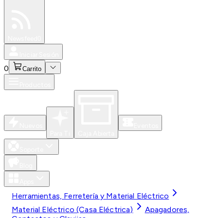
Especiales
Newsfeed
0
Iniciar Sesión
0
Carrito
Productos
Nuevos
Eventos
Para Ti
Caja Abierta
Soporte
Blog
Apps
Herramientas, Ferretería y Material Eléctrico
Material Eléctrico (Casa Eléctrica)
Apagadores,