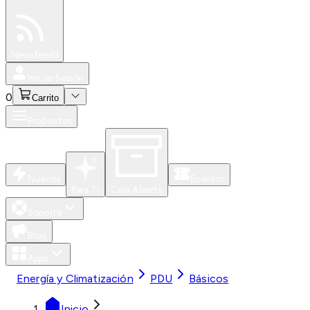
Especiales
Newsfeed
0
Iniciar Sesión
0
Carrito
Productos
Nuevos
Eventos
Para Ti
Caja Abierta
Soporte
Blog
Apps
Energía y Climatización
PDU
Básicos
Inicio