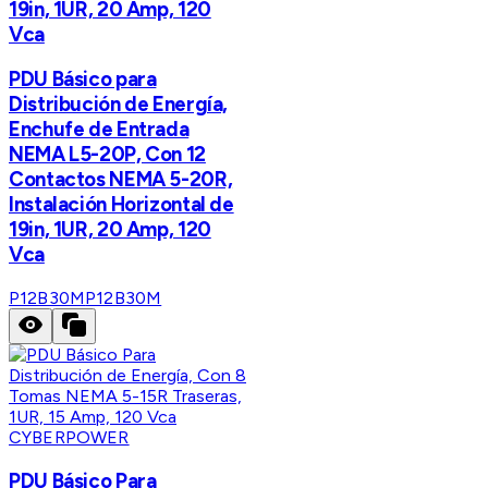
19in, 1UR, 20 Amp, 120
Vca
PDU Básico para
Distribución de Energía,
Enchufe de Entrada
NEMA L5-20P, Con 12
Contactos NEMA 5-20R,
Instalación Horizontal de
19in, 1UR, 20 Amp, 120
Vca
P12B30M
P12B30M
CYBERPOWER
PDU Básico Para