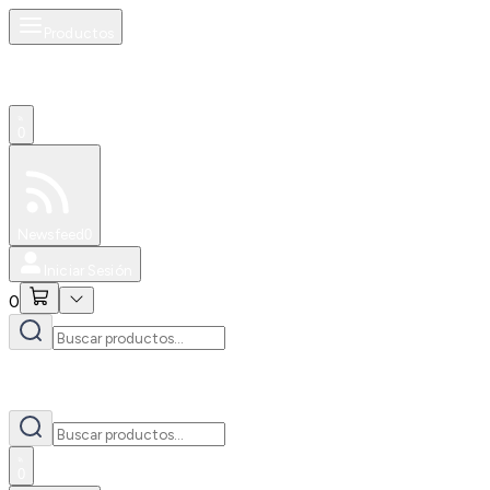
Productos
0
Especiales
Newsfeed
0
Iniciar Sesión
0
0