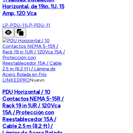
Horizontal, de 19in, 1U, 15
Amp, 120 Vca
LP-PDU-11
LP-PDU-11
LINKEDPRO
Nuevo
PDU Horizontal / 10
Contactos NEMA 5-15R /
Rack 19 in 1UR / 120Vca
15A / Protección con
Reestablecedor 15A /
Cable 2.5 m (8.2 ft) /
Lámina de Acero Rolada