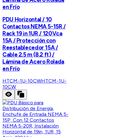
en Frío
PDU Horizontal / 10
Contactos NEMA 5-15R /
Rack 19 in 1UR / 120Vca
15A / Protección con
Reestablecedor 15A /
Cable 2.5 m (8.2 ft) /
Lámina de Acero Rolada
en Frío
HTCM-1U-10CW
HTCM-1U-
10CW