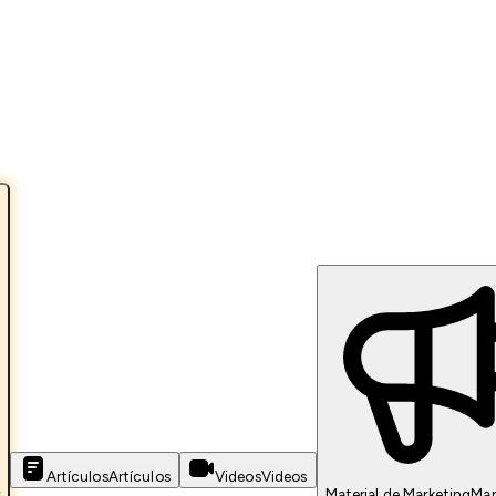
Artículos
Artículos
Videos
Videos
s
Material de Marketing
Mar