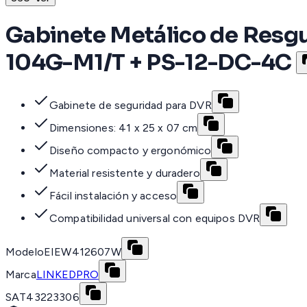
Gabinete Metálico de Resg
104G-M1/T + PS-12-DC-4C
Gabinete de seguridad para DVR
Dimensiones: 41 x 25 x 07 cm
Diseño compacto y ergonómico
Material resistente y duradero
Fácil instalación y acceso
Compatibilidad universal con equipos DVR
Modelo
EIEW412607W
Marca
LINKEDPRO
SAT
43223306