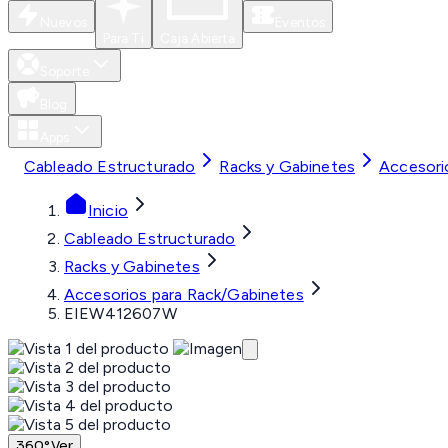
Nuevos
Eventos
Para Ti
Caja Abierta
Soporte
Blog
Apps
Cableado Estructurado
Racks y Gabinetes
Accesori
Inicio
Cableado Estructurado
Racks y Gabinetes
Accesorios para Rack/Gabinetes
EIEW412607W
360°
Ver