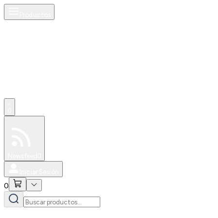
Productos
0
Especiales
Newsfeed
0
Iniciar Sesión
0