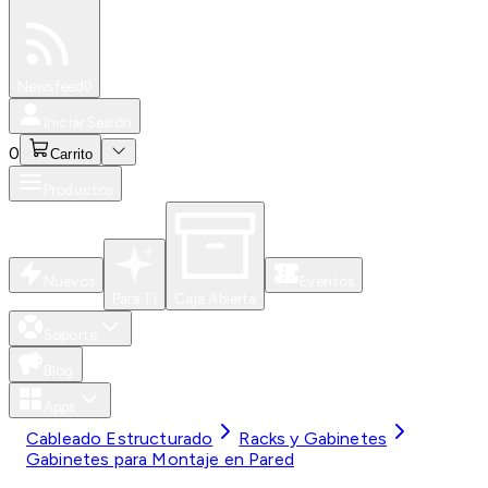
Especiales
Newsfeed
0
Iniciar Sesión
0
Carrito
Productos
Nuevos
Eventos
Para Ti
Caja Abierta
Soporte
Blog
Apps
Cableado Estructurado
Racks y Gabinetes
Gabinetes para Montaje en Pared