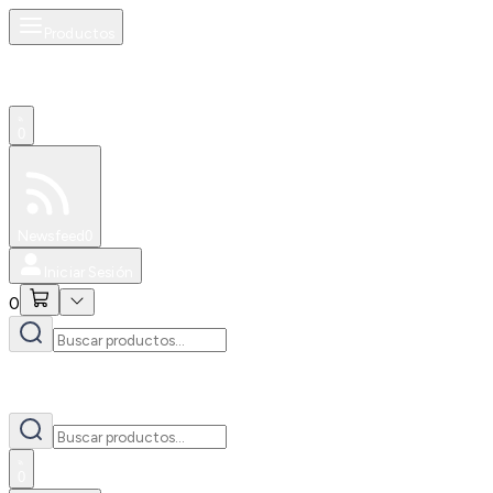
Productos
0
Especiales
Newsfeed
0
Iniciar Sesión
0
0