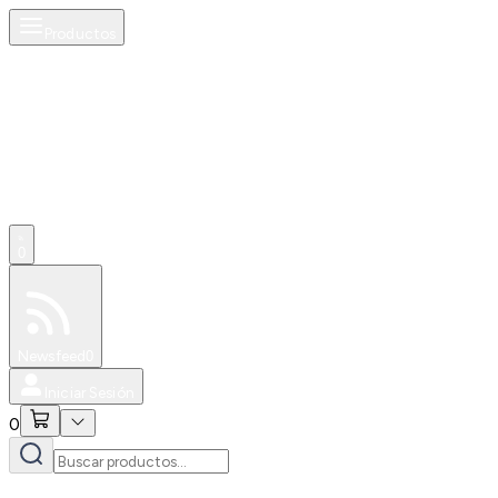
Productos
0
Especiales
Newsfeed
0
Iniciar Sesión
0