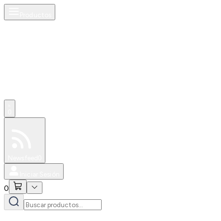
Productos
0
Especiales
Newsfeed
0
Iniciar Sesión
0