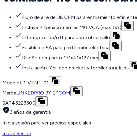
Flujo de aire de 38 CFM para enfriamiento eficient
Incluye 2 tomacorrientes 110 VCA (máx. 5A)
Interruptor on/off para control sencillo
Fusible de 5A para protección eléctrica
Diseño compacto 171x41x127 mm
Instalación fácil con bracket y tornillería incluida
Modelo
LP-VENT-01
Marca
LINKEDPRO BY EPCOM
SAT
43223300
3 años de garantía
Inicia sesión para ver precios especiales
Iniciar Sesión