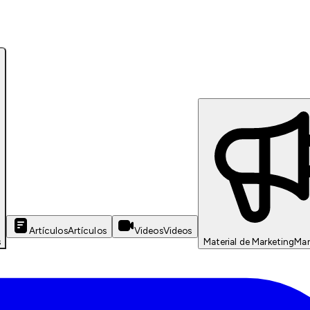
Artículos
Artículos
Videos
Videos
s
Material de Marketing
Mar