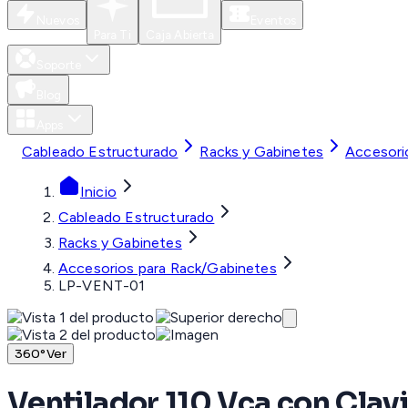
Nuevos
Eventos
Para Ti
Caja Abierta
Soporte
Blog
Apps
Cableado Estructurado
Racks y Gabinetes
Accesori
Inicio
Cableado Estructurado
Racks y Gabinetes
Accesorios para Rack/Gabinetes
LP-VENT-01
360°
Ver
Ventilador 110 Vca con Clav