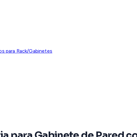
os para Rack/Gabinetes
ija para Gabinete de Pared c