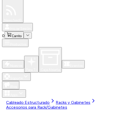
Especiales
Newsfeed
0
Iniciar Sesión
0
Carrito
Productos
Nuevos
Eventos
Para Ti
Caja Abierta
Soporte
Blog
Apps
Cableado Estructurado
Racks y Gabinetes
Accesorios para Rack/Gabinetes