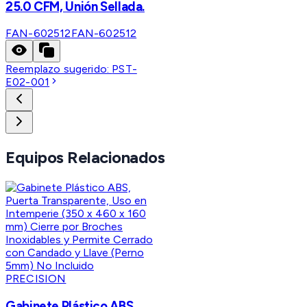
25.0 CFM, Unión Sellada.
FAN-602512
FAN-602512
Reemplazo sugerido:
PST-
E02-001
Equipos Relacionados
PRECISION
Gabinete Plástico ABS,