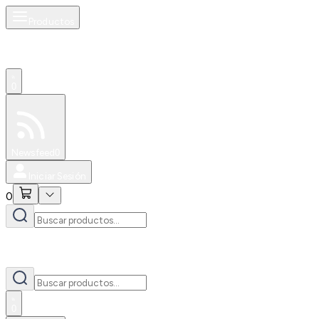
Productos
0
Especiales
Newsfeed
0
Iniciar Sesión
0
0