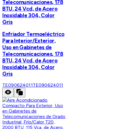
Telecomunicaciones, 178
BTU, 24 Vcd, de Acero
Inoxidable 304, Color
Gris
Enfriador Termoeléctrico
Para Interior/Exterior,
Uso en Gabinetes de
Telecomunicaciones, 178
BTU, 24 Vcd, de Acero
Inoxidable 304, Color
Gris
TE090624011
TE090624011