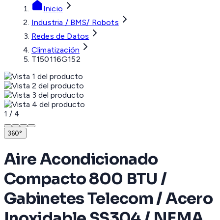
Inicio
Industria / BMS/ Robots
Redes de Datos
Climatización
T150116G152
1
/
4
360°
Aire Acondicionado
Compacto 800 BTU /
Gabinetes Telecom / Acero
Inoxidable SS304 / NEMA