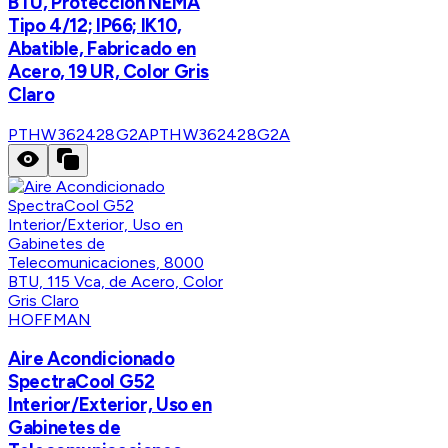
BTU, Protección NEMA
Tipo 4/12; IP66; IK10,
Abatible, Fabricado en
Acero, 19 UR, Color Gris
Claro
PTHW362428G2A
PTHW362428G2A
HOFFMAN
Aire Acondicionado
SpectraCool G52
Interior/Exterior, Uso en
Gabinetes de