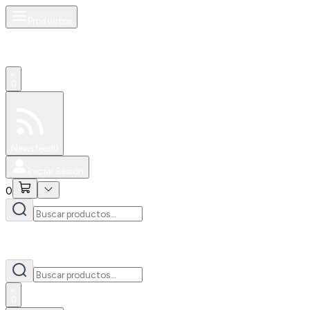
Productos
0
Especiales
Newsfeed
0
Iniciar Sesión
0
0