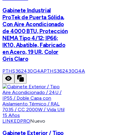
Gabinete Industrial
ProTek de Puerta Sólida,
Con Aire Acondicionado
de 4000 BTU, Protección
NEMA Tipo 4/12; IP66;
IK10, Abatible, Fabricado
en Acero, 19 UR, Color
Gris Claro
PTHS362430G4A
PTHS362430G4A
LINKEDPRO
Nuevo
Gabinete Exterior / Tipo