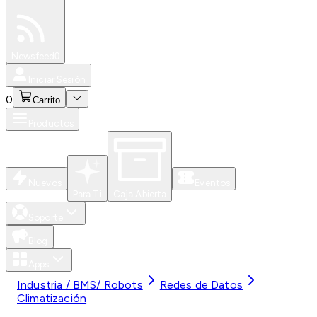
Especiales
Newsfeed
0
Iniciar Sesión
0
Carrito
Productos
Nuevos
Eventos
Para Ti
Caja Abierta
Soporte
Blog
Apps
Industria / BMS/ Robots
Redes de Datos
Climatización