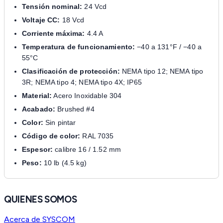
Tensión nominal:
24 Vcd
Voltaje CC:
18 Vcd
Corriente máxima:
4.4 A
Temperatura de funcionamiento:
−40 a 131°F / −40 a
55°C
Clasificación de protección:
NEMA tipo 12; NEMA tipo
3R; NEMA tipo 4; NEMA tipo 4X; IP65
Material:
Acero Inoxidable 304
Acabado:
Brushed #4
Color:
Sin pintar
Código de color:
RAL 7035
Espesor:
calibre 16 / 1.52 mm
Peso:
10 lb (4.5 kg)
QUIENES SOMOS
Acerca de SYSCOM