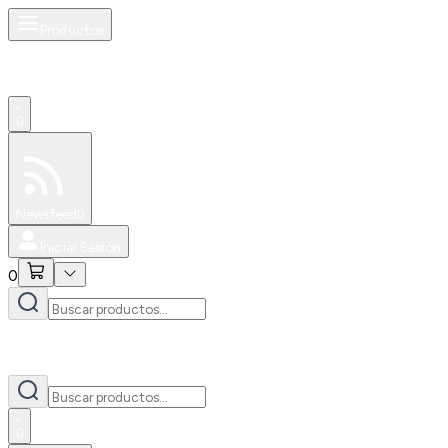
Productos
0
Especiales
Newsfeed
0
Iniciar Sesión
0
0