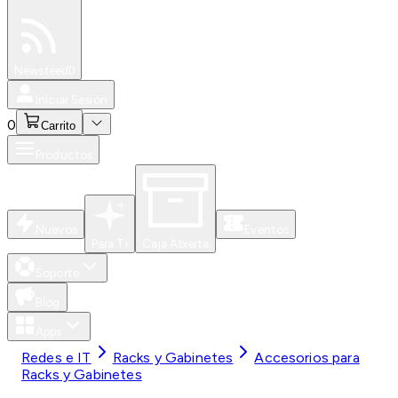
Especiales
Newsfeed
0
Iniciar Sesión
0
Carrito
Productos
Nuevos
Eventos
Para Ti
Caja Abierta
Soporte
Blog
Apps
Redes e IT
Racks y Gabinetes
Accesorios para
Racks y Gabinetes