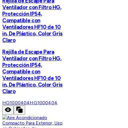
Rejilla de Escape Para
Ventilador con Filtro HG,
Protección IP54,
Compatible con
Ventiladores HF10 de 10
in, De Plástico, Color Gris
Claro
Rejilla de Escape Para
Ventilador con Filtro HG,
Protección IP54,
Compatible con
Ventiladores HF10 de 10
in, De Plástico, Color Gris
Claro
HG1000404
HG1000404