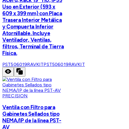
Acero, Rack 19" 11U, IP55
Uso en Exterior (593 x
609 x 399 mm) con Placa
Trasera Interior Metálica
y Compuerta Inferior
Atornillable. Incluye
Ventilador, Ventilas,
filtros, Terminal de Tierra
Física.
PST506019RAVKIT
PST506019RAVKIT
PRECISION
Ventila con Filtro para
Gabinetes Sellados tipo
NEMA/IP de la línea PST-
AV