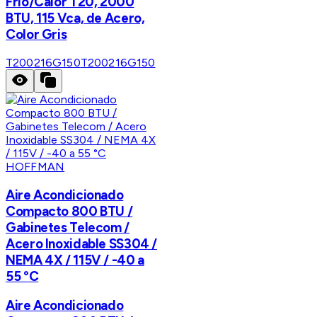
Frío/Calor T20, 2000
BTU, 115 Vca, de Acero,
Color Gris
T200216G150
T200216G150
HOFFMAN
Aire Acondicionado
Compacto 800 BTU /
Gabinetes Telecom /
Acero Inoxidable SS304 /
NEMA 4X / 115V / -40 a
55 °C
Aire Acondicionado