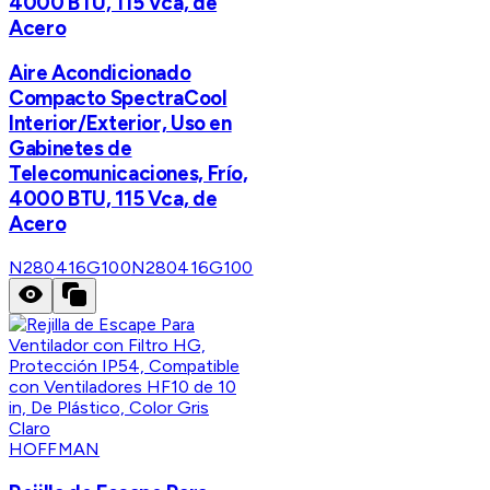
4000 BTU, 115 Vca, de
Acero
Aire Acondicionado
Compacto SpectraCool
Interior/Exterior, Uso en
Gabinetes de
Telecomunicaciones, Frío,
4000 BTU, 115 Vca, de
Acero
N280416G100
N280416G100
HOFFMAN