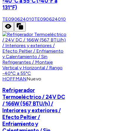
-40°C a 55°C (-40°F a
131°F)
TE090624010
TE090624010
HOFFMAN
Nuevo
Refrigerador
Termoeléctrico / 24V DC
/ 166W (567 BTU/h) /
Interiores y exteriores /
Efecto Peltier /
Enfriamiento y
Calentamiento / Sin